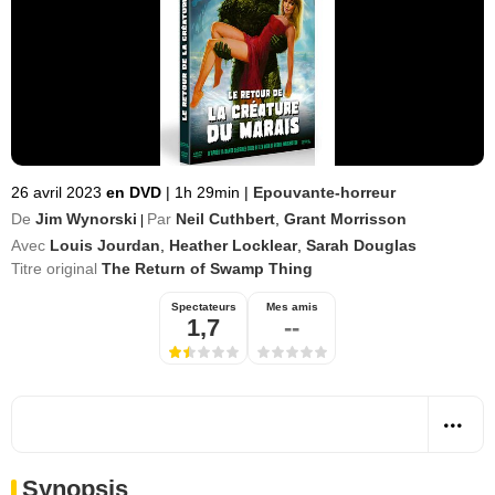
26 avril 2023
en DVD
|
1h 29min
|
Epouvante-horreur
De
Jim Wynorski
Par
Neil Cuthbert
,
Grant Morrisson
|
Avec
Louis Jourdan
,
Heather Locklear
,
Sarah Douglas
Titre original
The Return of Swamp Thing
Spectateurs
Mes amis
1,7
--
Synopsis