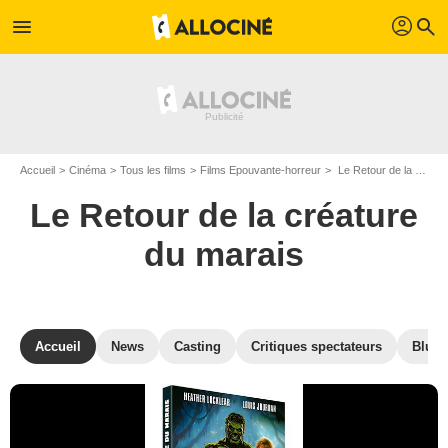
profil
menu
search
Accueil
Cinéma
Tous les films
Films Epouvante-horreur
Le Retour de la créature du marais de Jim Wynorski
Le Retour de la créature
du marais
Accueil
News
Casting
Critiques spectateurs
Blu-R