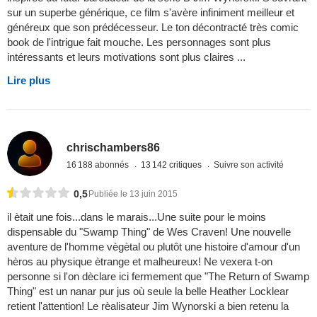
sur un superbe générique, ce film s'avère infiniment meilleur et
généreux que son prédécesseur. Le ton décontracté très comic
book de l'intrigue fait mouche. Les personnages sont plus
intéressants et leurs motivations sont plus claires ...
Lire plus
chrischambers86
16 188 abonnés
13 142 critiques
Suivre son activité
0,5
Publiée le 13 juin 2015
il ètait une fois...dans le marais...Une suite pour le moins
dispensable du "Swamp Thing" de Wes Craven! Une nouvelle
aventure de l'homme vègètal ou plutôt une histoire d'amour d'un
hèros au physique ètrange et malheureux! Ne vexera t-on
personne si l'on dèclare ici fermement que "The Return of Swamp
Thing" est un nanar pur jus où seule la belle Heather Locklear
retient l'attention! Le rèalisateur Jim Wynorski a bien retenu la