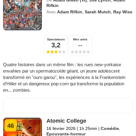
De
Adam Green (VI)
,
Joe Lynch
,
Adam
Rifkin
Avec
Adam Rifkin
,
Sarah Mutch
,
Ray Wise
Spectateurs
Mes amis
3,2
--
Quatre histoires dans un même film : les rues new-yorkaise
envahies par un spermatozoïde géant, un jeune adolescent
transformé en "ours-garou", les expériences à la Frankenstein
d'Hitler et un dangereux pop-corn qui transforme la population
en... zombies.
Atomic College
46
16 février 2026
|
1h 25min
|
Comédie
,
Epouvante-horreur