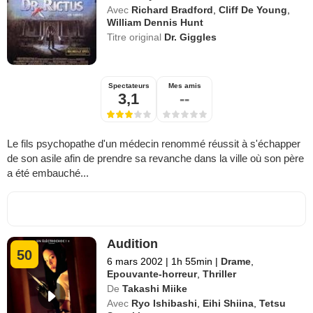
Avec
Richard Bradford
,
Cliff De Young
,
William Dennis Hunt
Titre original
Dr. Giggles
Spectateurs
Mes amis
3,1
--
Le fils psychopathe d'un médecin renommé réussit à s'échapper
de son asile afin de prendre sa revanche dans la ville où son père
a été embauché...
Audition
50
6 mars 2002
|
1h 55min
|
Drame
,
Epouvante-horreur
,
Thriller
De
Takashi Miike
Avec
Ryo Ishibashi
,
Eihi Shiina
,
Tetsu