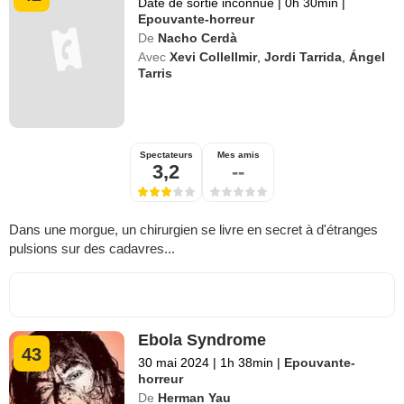
Date de sortie inconnue
|
0h 30min
|
Epouvante-horreur
De
Nacho Cerdà
Avec
Xevi Collellmir
,
Jordi Tarrida
,
Ángel
Tarris
Spectateurs
Mes amis
3,2
--
Dans une morgue, un chirurgien se livre en secret à d'étranges
pulsions sur des cadavres...
Ebola Syndrome
43
30 mai 2024
|
1h 38min
|
Epouvante-
horreur
De
Herman Yau