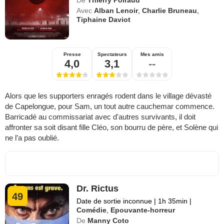
De
Thierry Poiraud
Avec
Alban Lenoir
,
Charlie Bruneau
,
Tiphaine Daviot
Presse
Spectateurs
Mes amis
4,0
3,1
--
Alors que les supporters enragés rodent dans le village dévasté
de Capelongue, pour Sam, un tout autre cauchemar commence.
Barricadé au commissariat avec d'autres survivants, il doit
affronter sa soit disant fille Cléo, son bourru de père, et Solène qui
ne l’a pas oublié.
Dr. Rictus
49
Date de sortie inconnue
|
1h 35min
|
Comédie
,
Epouvante-horreur
De
Manny Coto