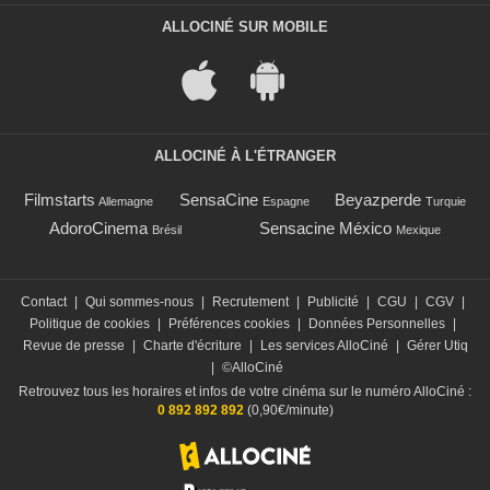
ALLOCINÉ SUR MOBILE
ALLOCINÉ À L'ÉTRANGER
Filmstarts
SensaCine
Beyazperde
Allemagne
Espagne
Turquie
AdoroCinema
Sensacine México
Brésil
Mexique
Contact
|
Qui sommes-nous
|
Recrutement
|
Publicité
|
CGU
|
CGV
|
Politique de cookies
|
Préférences cookies
|
Données Personnelles
|
Revue de presse
|
Charte d'écriture
|
Les services AlloCiné
|
Gérer Utiq
|
©AlloCiné
Retrouvez tous les horaires et infos de votre cinéma sur le numéro AlloCiné :
0 892 892 892
(0,90€/minute)