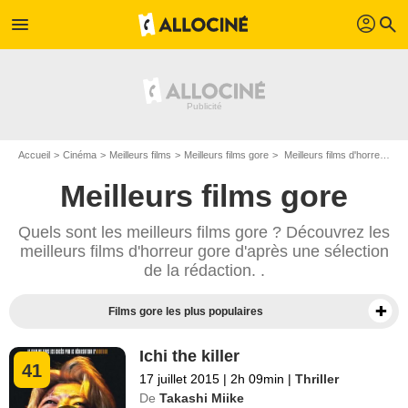
profil
menu
search
Accueil
Cinéma
Meilleurs films
Meilleurs films gore
Meilleurs films d'horreur gore - Page 5
Meilleurs films gore
Quels sont les meilleurs films gore ? Découvrez les
meilleurs films d'horreur gore d'après une sélection
de la rédaction. .
Films gore les plus populaires
Ichi the killer
41
17 juillet 2015
|
2h 09min
|
Thriller
De
Takashi Miike