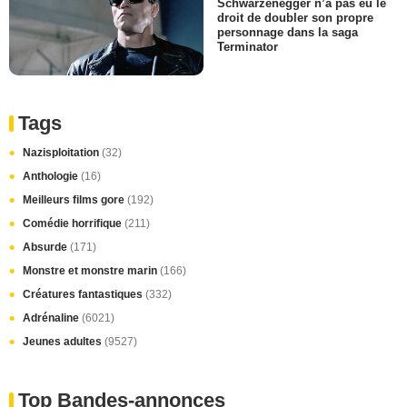
Schwarzenegger n’a pas eu le
droit de doubler son propre
personnage dans la saga
Terminator
Tags
Nazisploitation
(32)
Anthologie
(16)
Meilleurs films gore
(192)
Comédie horrifique
(211)
Absurde
(171)
Monstre et monstre marin
(166)
Créatures fantastiques
(332)
Adrénaline
(6021)
Jeunes adultes
(9527)
Top Bandes-annonces