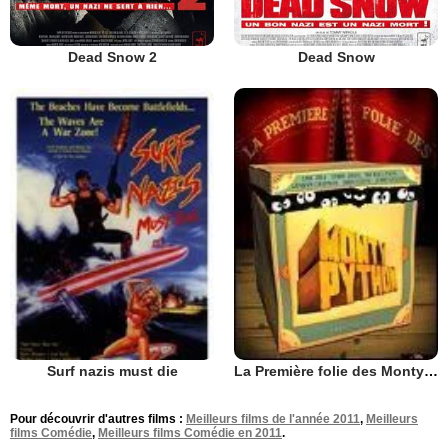
Dead Snow 2
Dead Snow
Surf nazis must die
La Première folie des Monty Python
Pour découvrir d'autres films :
Meilleurs films de l'année 2011
,
Meilleurs
films Comédie
,
Meilleurs films Comédie en 2011
.