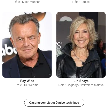
Rôle : Miles Munson
Rôle : Louise
Ray Wise
Lin Shaye
Rôle : Dr. Weems
Rôle : Baglady / l'infirmière Maleva
Casting complet et équipe technique