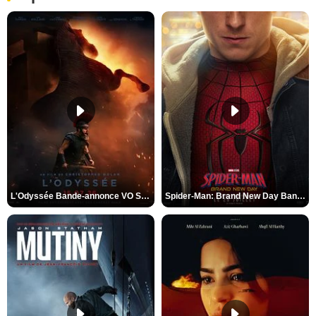
L'Odyssée Bande-annonce VO STFR
Spider-Man: Brand New Day Bande-annonce VO STFR