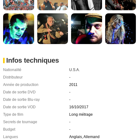
Infos techniques
Nationalité
U.S.A.
Distributeur
-
Année de production
2011
Date de sortie DVD
-
Date de sortie Blu-ray
-
Date de sortie VOD
16/10/2017
Type de film
Long métrage
Secrets de tournage
-
Budget
-
Langues
Anglais, Allemand