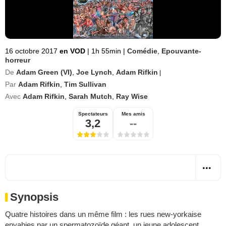
16 octobre 2017
en VOD
|
1h 55min
|
Comédie
,
Epouvante-
horreur
De
Adam Green (VI)
,
Joe Lynch
,
Adam Rifkin
|
Par
Adam Rifkin
,
Tim Sullivan
Avec
Adam Rifkin
,
Sarah Mutch
,
Ray Wise
Spectateurs
Mes amis
3,2
--
Synopsis
Quatre histoires dans un même film : les rues new-yorkaise
envahies par un spermatozoïde géant, un jeune adolescent