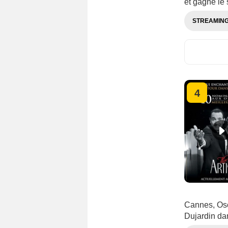
et gagne l
STREAMIN
4
Cannes, Osca
Dujardin da