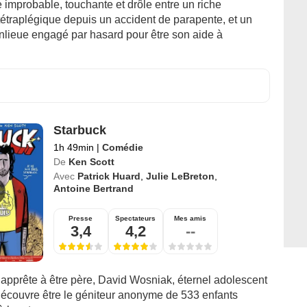
 improbable, touchante et drôle entre un riche
 tétraplégique depuis un accident de parapente, et un
nlieue engagé par hasard pour être son aide à
Starbuck
1h 49min
|
Comédie
De
Ken Scott
Avec
Patrick Huard
,
Julie LeBreton
,
Antoine Bertrand
Presse
Spectateurs
Mes amis
3,4
4,2
--
s’apprête à être père, David Wosniak, éternel adolescent
découvre être le géniteur anonyme de 533 enfants