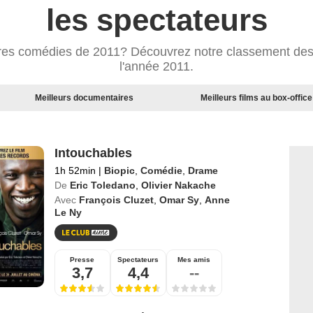
les spectateurs
ures comédies de 2011? Découvrez notre classement de
l'année 2011.
Meilleurs documentaires
Meilleurs films au box-office
Intouchables
1h 52min
|
Biopic
,
Comédie
,
Drame
De
Eric Toledano
,
Olivier Nakache
Avec
François Cluzet
,
Omar Sy
,
Anne
Le Ny
Presse
Spectateurs
Mes amis
3,7
4,4
--