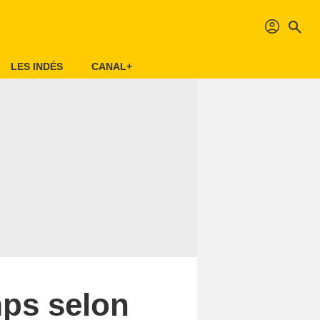
profil
search
LES INDÉS
CANAL+
mps selon