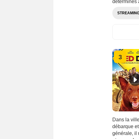
déterminés à
STREAMIN
3
Dans la vill
débarque et
générale, il