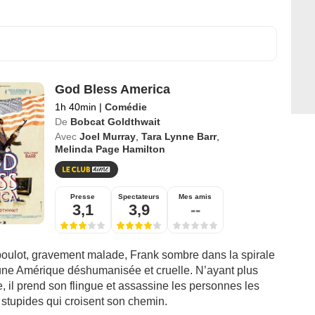
God Bless America
1h 40min
|
Comédie
De
Bobcat Goldthwait
Avec
Joel Murray
,
Tara Lynne Barr
,
Melinda Page Hamilton
Presse
Spectateurs
Mes amis
3,1
3,9
--
boulot, gravement malade, Frank sombre dans la spirale
’une Amérique déshumanisée et cruelle. N’ayant plus
e, il prend son flingue et assassine les personnes les
t stupides qui croisent son chemin.