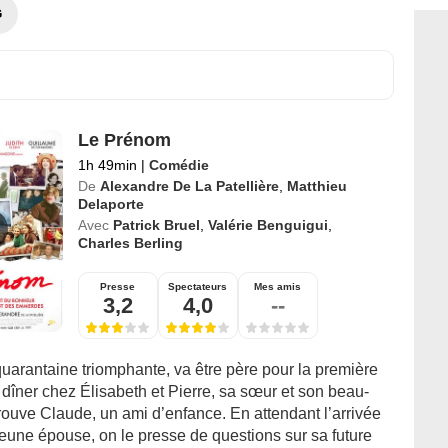
G
Le Prénom
1h 49min
|
Comédie
De
Alexandre De La Patellière
,
Matthieu
Delaporte
Avec
Patrick Bruel
,
Valérie Benguigui
,
Charles Berling
Presse
Spectateurs
Mes amis
3,2
4,0
--
quarantaine triomphante, va être père pour la première
 à dîner chez Élisabeth et Pierre, sa sœur et son beau-
retrouve Claude, un ami d’enfance. En attendant l’arrivée
eune épouse, on le presse de questions sur sa future