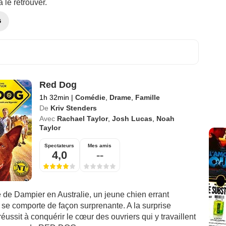
 le retrouver.
G
Red Dog
1h 32min
|
Comédie
,
Drame
,
Famille
De
Kriv Stenders
Avec
Rachael Taylor
,
Josh Lucas
,
Noah
Taylor
Spectateurs
Mes amis
4,0
--
e de Dampier en Australie, un jeune chien errant
 se comporte de façon surprenante. A la surprise
 réussit à conquérir le cœur des ouvriers qui y travaillent