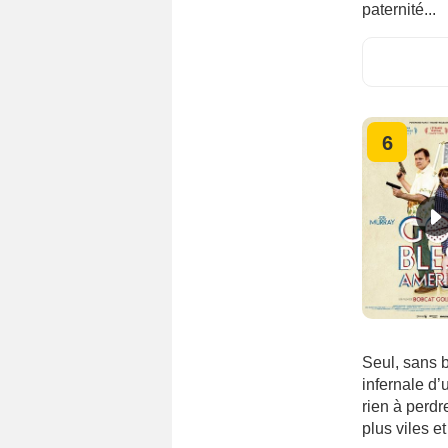
paternité...
6
Seul, sans 
infernale d
rien à perdr
plus viles e