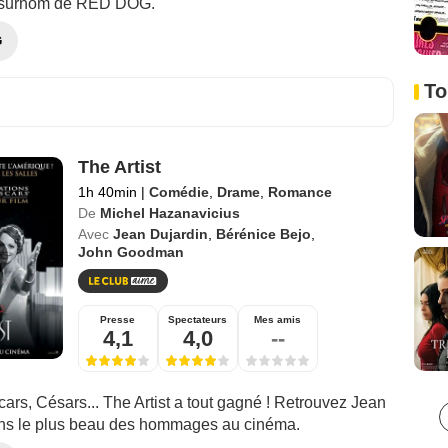
e surnom de RED DOG.
G
To
The Artist
1h 40min
|
Comédie
,
Drame
,
Romance
De
Michel Hazanavicius
Avec
Jean Dujardin
,
Bérénice Bejo
,
John Goodman
Presse
Spectateurs
Mes amis
4,1
4,0
--
rs, Césars... The Artist a tout gagné ! Retrouvez Jean
ns le plus beau des hommages au cinéma.