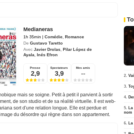
To
Medianeras
1h 35min
|
Comédie
,
Romance
De
Gustavo Taretto
Avec
Javier Drolas
,
Pilar López de
Ayala
,
Inés Efron
Presse
Spectateurs
Mes amis
2,9
3,9
--
2.
Va
3.
To
obique mais se soigne. Petit à petit il parvient à sortir
4.
De
ment, de son studio et de sa réalité virtuelle. Il est web-
riana sort d'une relation longue. Elle est perdue et
5.
La 
nom
l'image du désordre qui règne dans son appartement.
6.
La 
7.
Ba