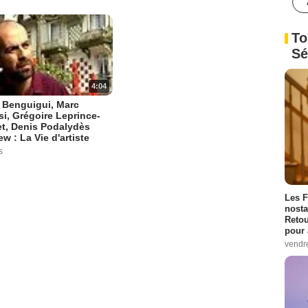
To
Sé
4:04
e Benguigui, Marc
si, Grégoire Leprince-
t, Denis Podalydès
ew : La Vie d'artiste
s
Les F
nosta
Retou
pour 
vendr