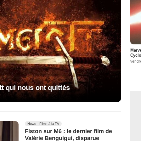
Marve
Cyclo
vendr
t qui nous ont quittés
News - Films à la TV
Fiston sur M6 : le dernier film de
Valérie Benguigui, disparue