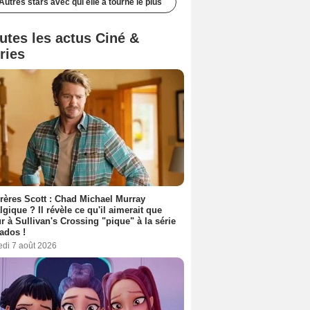
Autres stars avec qui elle a tourné le plus
utes les actus Ciné &
ries
rères Scott : Chad Michael Murray
lgique ? Il révèle ce qu'il aimerait que
r à Sullivan's Crossing "pique" à la série
ados !
edi 7 août 2026