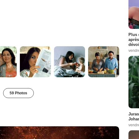
Plus 
après
dévoi
vendr
59 Photos
Juras
Johan
vendr