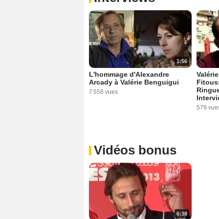
1:56
Valéri
L'hommage d'Alexandre
Fitous
Arcady à Valérie Benguigui
Ringue
7 558 vues
Intervi
579 vue
Vidéos bonus
6:38