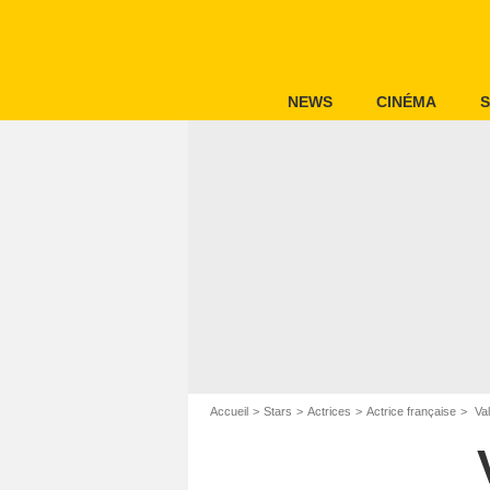
NEWS
CINÉMA
S
Accueil
Stars
Actrices
Actrice française
Val