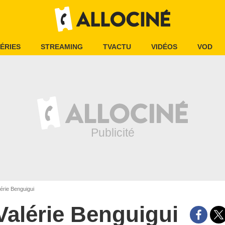
ÉRIES
STREAMING
TVACTU
VIDÉOS
VOD
érie Benguigui
Valérie Benguigui