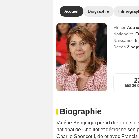
Accueil
Biographie
Filmograp
Métier
Actri
Nationalité
F
Naissance
8 
Décès
2 sep
2
ans de c
Biographie
Valérie Benguigui prend des cours de 
national de Chaillot et décroche son 
Charlie Spencer !, de et avec Francis 