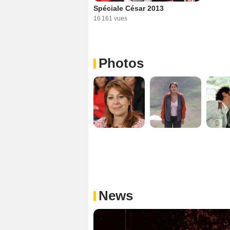
Spéciale César 2013
16 161 vues
Photos
News