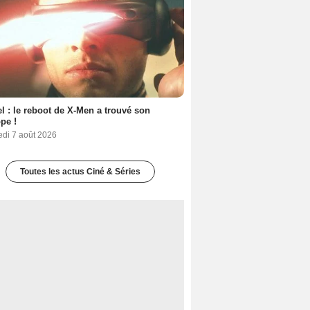
l : le reboot de X-Men a trouvé son
pe !
edi 7 août 2026
Toutes les actus Ciné & Séries