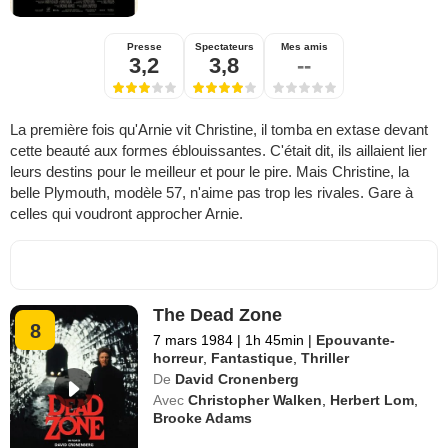
Presse
Spectateurs
Mes amis
3,2
3,8
--
La première fois qu'Arnie vit Christine, il tomba en extase devant
cette beauté aux formes éblouissantes. C'était dit, ils aillaient lier
leurs destins pour le meilleur et pour le pire. Mais Christine, la
belle Plymouth, modèle 57, n'aime pas trop les rivales. Gare à
celles qui voudront approcher Arnie.
The Dead Zone
8
7 mars 1984
|
1h 45min
|
Epouvante-
horreur
,
Fantastique
,
Thriller
De
David Cronenberg
Avec
Christopher Walken
,
Herbert Lom
,
Brooke Adams