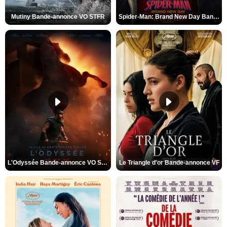
Mutiny Bande-annonce VO STFR
Spider-Man: Brand New Day Bande-annonce VO STFR
L'Odyssée Bande-annonce VO STFR
Le Triangle d'or Bande-annonce VF