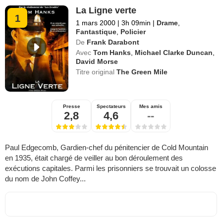
La Ligne verte
1
1 mars 2000
|
3h 09min
|
Drame
,
Fantastique
,
Policier
De
Frank Darabont
Avec
Tom Hanks
,
Michael Clarke Duncan
,
David Morse
Titre original
The Green Mile
Presse
Spectateurs
Mes amis
2,8
4,6
--
Paul Edgecomb, Gardien-chef du pénitencier de Cold Mountain
en 1935, était chargé de veiller au bon déroulement des
exécutions capitales. Parmi les prisonniers se trouvait un colosse
du nom de John Coffey...