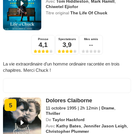
Avec
Tom Hiddleston
,
Mark Hamill
,
Chiwetel Ejiofor
Titre original
The Life Of Chuck
Presse
Spectateurs
Mes amis
4,1
3,9
--
La vie extraordinaire d’un homme ordinaire racontée en trois
chapitres. Merci Chuck !
Dolores Claiborne
5
11 octobre 1995
|
2h 12min
|
Drame
,
Thriller
De
Taylor Hackford
Avec
Kathy Bates
,
Jennifer Jason Leigh
,
Christopher Plummer