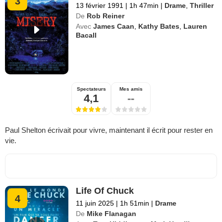
3
13 février 1991
|
1h 47min
|
Drame
,
Thriller
De
Rob Reiner
Avec
James Caan
,
Kathy Bates
,
Lauren
Bacall
Spectateurs
Mes amis
4,1
--
Paul Shelton écrivait pour vivre, maintenant il écrit pour rester en
vie.
Life Of Chuck
4
11 juin 2025
|
1h 51min
|
Drame
De
Mike Flanagan