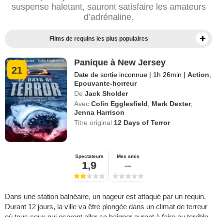
suspense haletant, sauront satisfaire les amateurs
d’adrénaline.
Films de requins les plus populaires
Panique à New Jersey
21
Date de sortie inconnue
|
1h 26min
|
Action
,
Epouvante-horreur
De
Jack Sholder
Avec
Colin Egglesfield
,
Mark Dexter
,
Jenna Harrison
Titre original
12 Days of Terror
Spectateurs
Mes amis
1,9
--
Dans une station balnéaire, un nageur est attaqué par un requin.
Durant 12 jours, la ville va être plongée dans un climat de terreur
où tous ceux qui oseront aller se baigner auront à faire au terrible