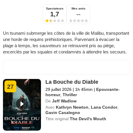
Spectateurs
Mes amis
1,7
--
Un tsunami submerge les côtes de la ville de Malibu, transportant
une horde de requins préhistoriques. Parvenant à évacuer la
plage à temps, les sauveteurs se retrouvent pris au piège,
encerclés par les squales et condamnés à attendre les secours.
La Bouche du Diable
27
29 juillet 2026
|
1h 45min
|
Epouvante-
horreur
,
Thriller
De
Jeff Wadlow
Avec
Kathryn Newton
,
Lana Condor
,
Gavin Casalegno
Titre original
The Devil's Mouth