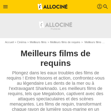
profil
menu
search
Accueil
Cinéma
Meilleurs films
Meilleurs films de requins
Meilleurs films avec des requins - Page 3
Meilleurs films de
requins
Plongez dans les eaux troubles des films de
requins ! Entre frissons et action, confrontez-vous
au légendaire Les dents de la mer ou à
l’extravagant Sharknado. Les meilleurs films de
requins, tels que Megalodon, captivent avec des
attaques spectaculaires et des scènes
menaçantes. Les films de requin, transformant
chaque rayon de lumière sous-marine en un