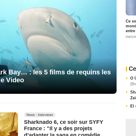
Ce so
monde
entre
mercr
Ce
rk Bay… : les 5 films de requins les
O 
me Video
(Br
Sh
Zei
El
News - Interviews
Sharknado 6, ce soir sur SYFY
France : "Il y a des projets
d’adapter la saga en comédie