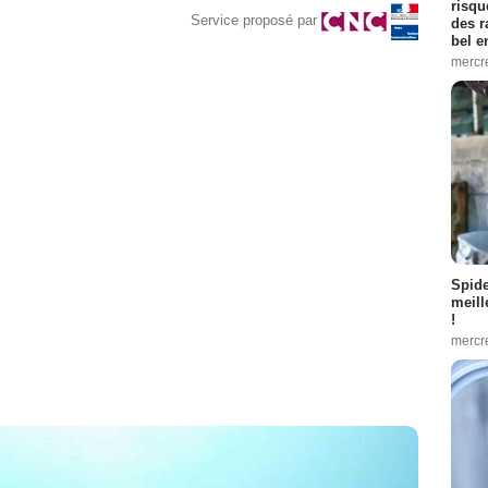
risqu
Service proposé par
des r
bel 
mercr
Spid
meill
!
mercr