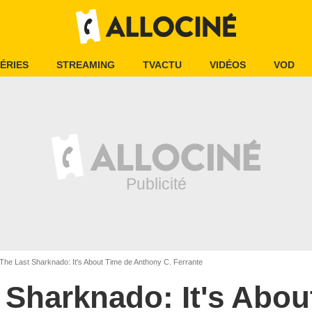
ÉRIES
STREAMING
TVACTU
VIDÉOS
VOD
The Last Sharknado: It's About Time de Anthony C. Ferrante
 Sharknado: It's Abou