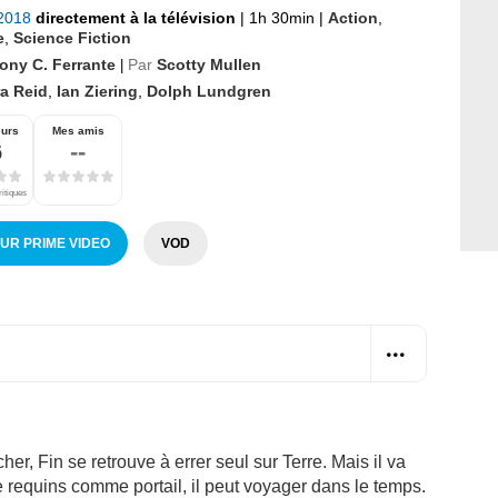
 2018
directement à la télévision
|
1h 30min
|
Action
,
e
,
Science Fiction
ony C. Ferrante
Par
Scotty Mullen
|
ra Reid
,
Ian Ziering
,
Dolph Lundgren
eurs
Mes amis
6
--
ritiques
SUR PRIME VIDEO
VOD
cher, Fin se retrouve à errer seul sur Terre. Mais il va
e requins comme portail, il peut voyager dans le temps.