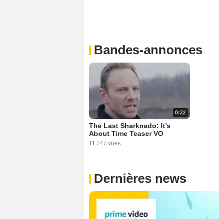
Bandes-annonces
0:22
The Last Sharknado: It's
About Time Teaser VO
11 747 vues
Dernières news