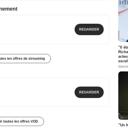
nnement
REGARDER
"Il é
Richa
acteu
outes les offres de streaming
excel
mercr
REGARDER
ir toutes les offres VOD
"Un h