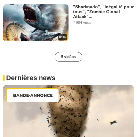
"Sharknado", "Inégalité pour
tous", "Zombie Global
Attack"...
7 984 vues
8:36
5 vidéos
Dernières news