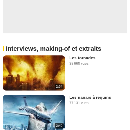
Interviews, making-of et extraits
Les tornades
38 660 vues
2:34
Les nanars à requins
77 131 vues
2:40