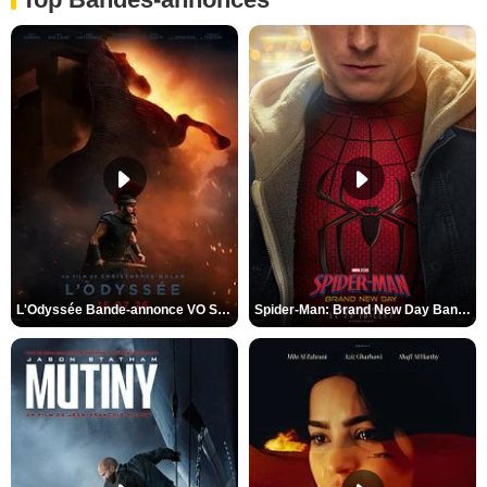
L'Odyssée Bande-annonce VO STFR
Spider-Man: Brand New Day Bande-annonce VO STFR