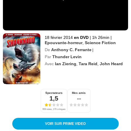
18 février 2014
en DVD
|
1h 26min
|
Epouvante-horreur
,
Science Fiction
De
Anthony C. Ferrante
|
Par
Thunder Levin
Avec
Ian Ziering
,
Tara Reid
,
John Heard
Spectateurs
Mes amis
1,5
--
959 notes, 170 critiques
VOIR SUR PRIME VIDEO