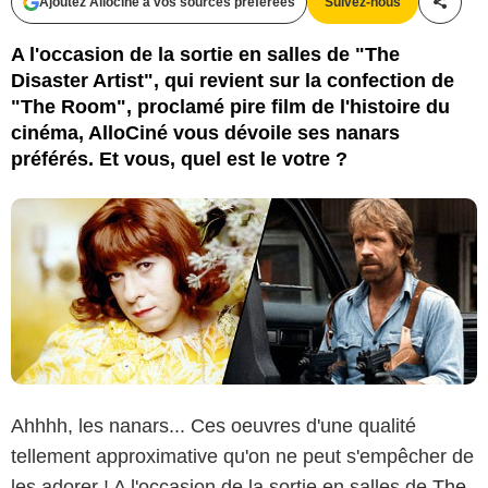
Ajoutez Allociné à vos sources préférées
Suivez-nous
Partag
Warner Bros. France / D.R.
A l'occasion de la sortie en salles de "The
Disaster Artist", qui revient sur la confection de
"The Room", proclamé pire film de l'histoire du
cinéma, AlloCiné vous dévoile ses nanars
préférés. Et vous, quel est le votre ?
Ahhhh, les nanars... Ces oeuvres d'une qualité
tellement approximative qu'on ne peut s'empêcher de
les adorer ! A l'occasion de la sortie en salles de
The