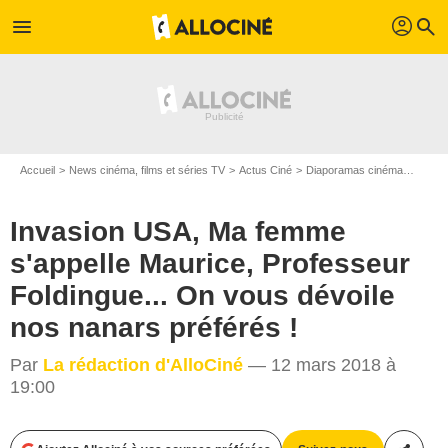
profil
menu
search
Accueil
News cinéma, films et séries TV
Actus Ciné
Diaporamas cinéma
Invasi
Invasion USA, Ma femme
s'appelle Maurice, Professeur
Foldingue... On vous dévoile
nos nanars préférés !
Par
La rédaction d'AlloCiné
— 12 mars 2018 à
19:00