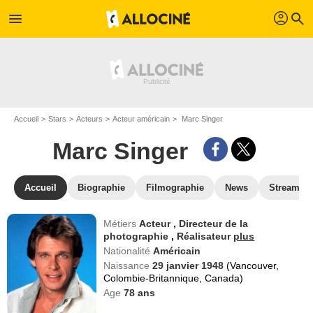
profil
menu
search
Accueil
Stars
Acteurs
Acteur américain
Marc Singer
Marc Singer
Accueil
Biographie
Filmographie
News
Streamin
Métiers
Acteur
,
Directeur de la
photographie
,
Réalisateur
plus
Nationalité
Américain
Naissance
29 janvier 1948
(Vancouver,
Colombie-Britannique, Canada)
Age
78
ans