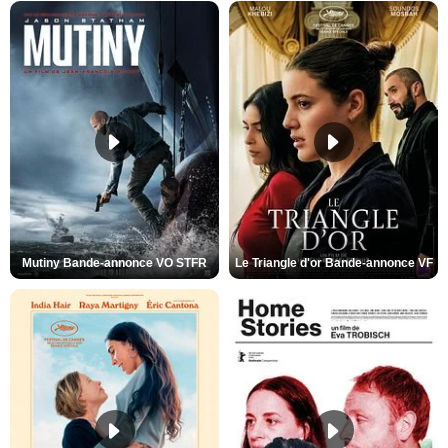
Mutiny Bande-annonce VO STFR
Le Triangle d'or Bande-annonce VF