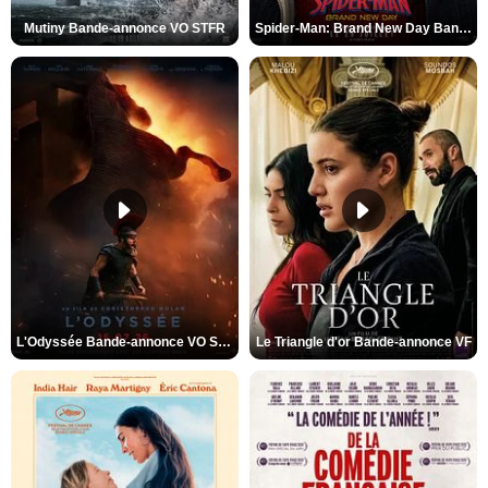
Mutiny Bande-annonce VO STFR
Spider-Man: Brand New Day Bande-annonce VO STFR
L'Odyssée Bande-annonce VO STFR
Le Triangle d'or Bande-annonce VF