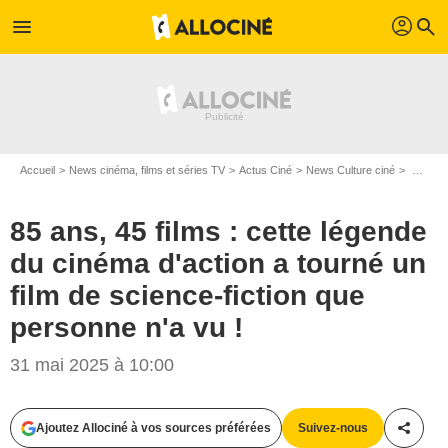
profil
menu
search
Accueil
News cinéma, films et séries TV
Actus Ciné
News Culture ciné
85 ans, 45 films : cette légende du cinéma d'action a tourné un film de science-fiction que personne n'a vu !
85 ans, 45 films : cette légende
du cinéma d'action a tourné un
film de science-fiction que
personne n'a vu !
31 mai 2025 à 10:00
Ajoutez Allociné à vos sources préférées
Suivez-nous
Partag