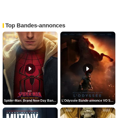
Top Bandes-annonces
Spider-Man: Brand New Day Bande-annonce VO STFR
L'Odyssée Bande-annonce VO STFR