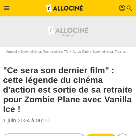
profil
menu
search
Accueil
News cinéma, films et séries TV
Actus Ciné
News cinéma: Tournages
"Ce sera son dernier film" :
cette légende du cinéma
d'action est sortie de sa retraite
pour Zombie Plane avec Vanilla
Ice !
1 juin 2024 à 06:00
Entertainment Squad