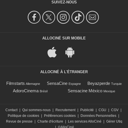
SUIVEZ-NOUS
ALLOCINÉ SUR MOBILE
ALLOCINÉ À L'ÉTRANGER
Filmstarts
SensaCine
Beyazperde
Allemagne
Espagne
Turquie
AdoroCinema
Sensacine México
Brésil
Mexique
Contact
|
Qui sommes-nous
|
Recrutement
|
Publicité
|
CGU
|
CGV
|
Politique de cookies
|
Préférences cookies
|
Données Personnelles
|
Revue de presse
|
Charte d'écriture
|
Les services AlloCiné
|
Gérer Utiq
|
©AlloCiné