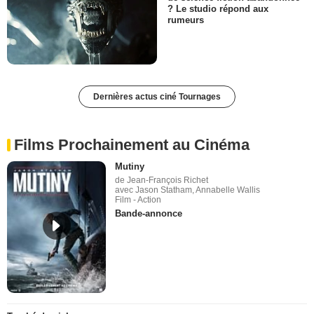
? Le studio répond aux
rumeurs
Dernières actus ciné Tournages
Films Prochainement au Cinéma
Mutiny
de Jean-François Richet
avec Jason Statham, Annabelle Wallis
Film - Action
Bande-annonce