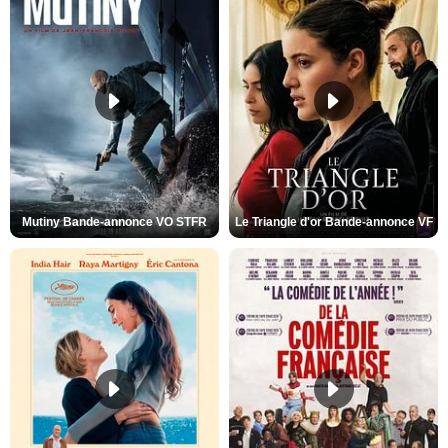
Mutiny Bande-annonce VO STFR
Le Triangle d'or Bande-annonce VF