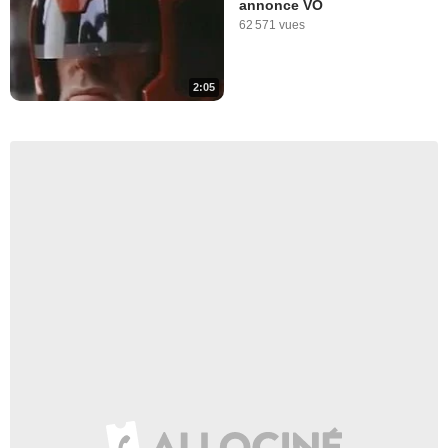
annonce VO
62 571 vues
2:05