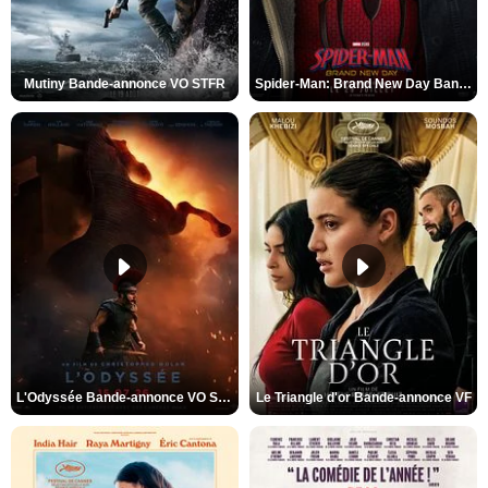
Mutiny Bande-annonce VO STFR
Spider-Man: Brand New Day Bande-annonce VO STFR
L'Odyssée Bande-annonce VO STFR
Le Triangle d'or Bande-annonce VF