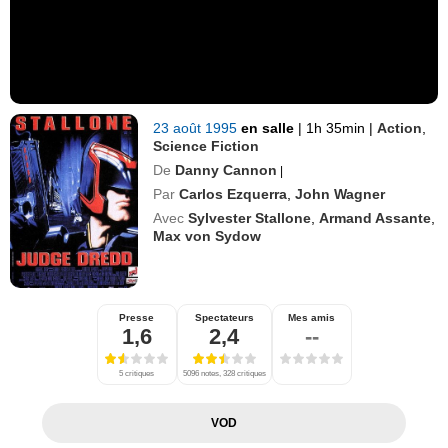
23 août 1995
en salle
|
1h 35min
|
Action
,
Science Fiction
De
Danny Cannon
|
Par
Carlos Ezquerra
,
John Wagner
Avec
Sylvester Stallone
,
Armand Assante
,
Max von Sydow
Presse
Spectateurs
Mes amis
1,6
2,4
--
5 critiques
5096 notes, 328 critiques
VOD