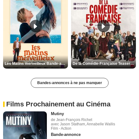
Les Matins merveilleux Bande-annonce VF
De la Comédie-Française Teaser VF
Bandes-annonces à ne pas manquer
Films Prochainement au Cinéma
Mutiny
de Jean-François Richet
avec Jason Statham, Annabelle Wallis
Film - Action
Bande-annonce