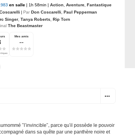
 1983
en salle
|
1h 58min
|
Action
,
Aventure
,
Fantastique
Coscarelli
Par
Don Coscarelli
,
Paul Pepperman
|
rc Singer
,
Tanya Roberts
,
Rip Torn
ginal
The Beastmaster
eurs
Mes amis
8
--
ritiques
surnommé "l'invincible", parce qu'il possède le pouvoir
accompagné dans sa quête par une panthère noire et