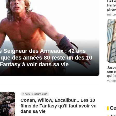
La Fe
Perfe
phén
mercr
le Seigneur des Anneaux : 42 ans
sique des années 80 reste un des 10
 Fantasy à voir dans sa vie
Jason
son n
qui le
vendre
News - Culture ciné
Conan, Willow, Excalibur... Les 10
films de Fantasy qu'il faut avoir vu
Ce
dans sa vie