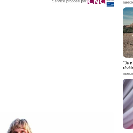
Service proposé par
mercr
"Je n
révél
mercr