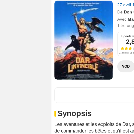
27 avril
De
Don 
Avec
Ma
Titre ori
Spectat
2,
173 notes, 25 c
VOD
Synopsis
Les aventures et les exploits de Dar, 
de commander les bêtes et qu'il est 