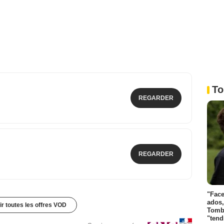
To
REGARDER
REGARDER
"Face
ados,
ir toutes les offres VOD
Tombo
"tend