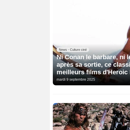
News - Culture ciné
Ni Conan le barbare, ni 
après sa sortie, ce clas
meilleurs films d'Heroic
mardi 9 septembre 2025