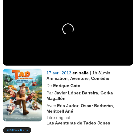
17 avril 2013
en salle
|
1h 31min
|
Animation
,
Aventure
,
Comédie
De
Enrique Gato
|
Par
Javier López Barreira
,
Gorka
Magallón
Avec
Eric Judor
,
Oscar Barberán
,
Meritxell Ané
Titre original
Las Aventuras de Tadeo Jones
Dès 6 ans