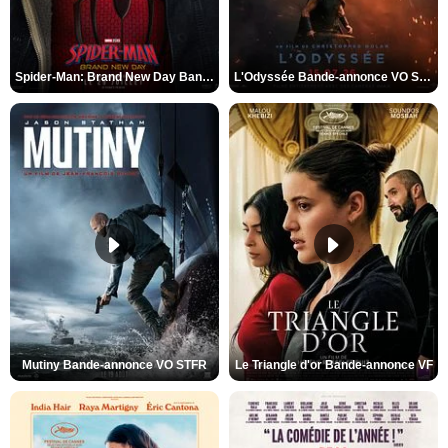
Spider-Man: Brand New Day Bande-annonce VO STFR
L'Odyssée Bande-annonce VO STFR
Mutiny Bande-annonce VO STFR
Le Triangle d'or Bande-annonce VF