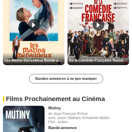
Les Matins merveilleux Bande-annonce VF
De la Comédie-Française Teaser VF
Bandes-annonces à ne pas manquer
Films Prochainement au Cinéma
Mutiny
de Jean-François Richet
avec Jason Statham, Annabelle Wallis
Film - Action
Bande-annonce