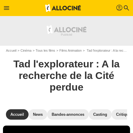
profil
menu
search
Accueil
Cinéma
Tous les films
Films Animation
Tad l'explorateur : A la recherche de la Cité perdue de Enrique Gato
Tad l'explorateur : A la
recherche de la Cité
perdue
Accueil
News
Bandes-annonces
Casting
Critiques