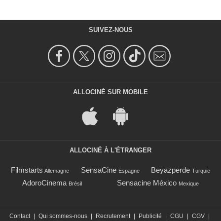
SUIVEZ-NOUS
ALLOCINÉ SUR MOBILE
ALLOCINÉ À L'ÉTRANGER
Filmstarts
SensaCine
Beyazperde
Allemagne
Espagne
Turquie
AdoroCinema
Sensacine México
Brésil
Mexique
Contact
|
Qui sommes-nous
|
Recrutement
|
Publicité
|
CGU
|
CGV
|