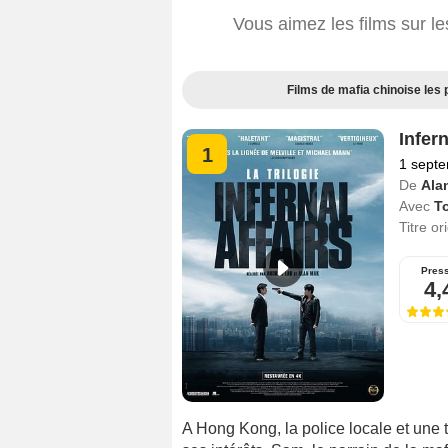
Vous aimez les films sur le
Films de mafia chinoise les 
Infern
1
1 sept
De
Ala
Avec
T
Titre or
Pres
4,
A Hong Kong, la police locale et une t