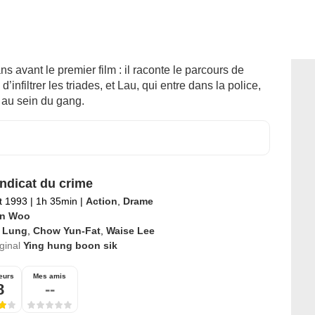
ans avant le premier film : il raconte le parcours de
’infiltrer les triades, et Lau, qui entre dans la police,
 au sein du gang.
ndicat du crime
et 1993
|
1h 35min
|
Action
,
Drame
n Woo
i Lung
,
Chow Yun-Fat
,
Waise Lee
iginal
Ying hung boon sik
eurs
Mes amis
8
--