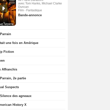
de Frank Darabont
avec Tom Hanks, Michael Clarke
Duncan
Film - Fantastique
Bande-annonce
 Parrain
était une fois en Amérique
p Fiction
ven
s Affranchis
Parrain, 2e partie
ual Suspects
 Silence des agneaux
merican History X