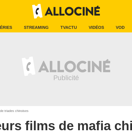
ÉRIES
STREAMING
TVACTU
VIDÉOS
VOD
 de triades chinoises
eurs films de mafia ch