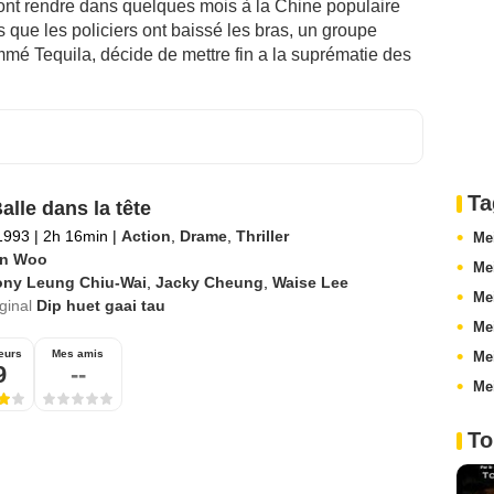
nt rendre dans quelques mois à la Chine populaire
s que les policiers ont baissé les bras, un groupe
mé Tequila, décide de mettre fin a la suprématie des
Ta
alle dans la tête
1993
|
2h 16min
|
Action
,
Drame
,
Thriller
Mei
n Woo
Mei
ony Leung Chiu-Wai
,
Jacky Cheung
,
Waise Lee
Mei
iginal
Dip huet gaai tau
Mei
eurs
Mes amis
Me
9
--
Mei
To