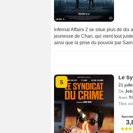
Infernal Affairs 2 se situe plus de dix 
jeunesse de Chan, qui vient tout juste d
ainsi que la prise du pouvoir par Sam
Le Sy
5
21 juill
De
Joh
Avec
T
Titre or
Spectat
3,