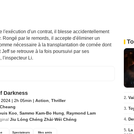
e l'exécution d'un contrat, il blesse accidentellement
 Rongé par le remords, il accepte d'éliminer un
To
 somme nécessaire à la transplantation de cornée dont
 Jeff se retrouve à la fois poursuivi par ses
 l'inspecteur Li.
of Darkness
2.
Va
 2024
|
2h 05min
|
Action
,
Thriller
 Cheang
3.
To
ouis Koo
,
Sammo Kam-Bo Hung
,
Raymond Lam
iginal
Jiu Lóng Chéng Zhài·Wéi Chéng
4.
De
5.
La 
se
Spectateurs
Mes amis