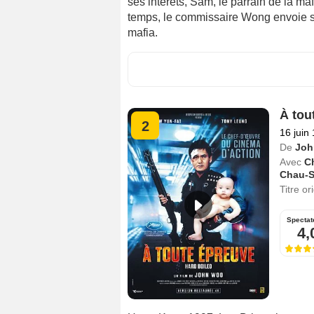
ses intérêts, Sam, le parrain de la ma
temps, le commissaire Wong envoie s
mafia.
À tou
2
16 juin
De
Joh
Avec
C
Chau-
Titre or
Spectat
4,