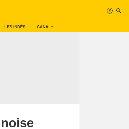
profil
search
LES INDÉS
CANAL+
inoise