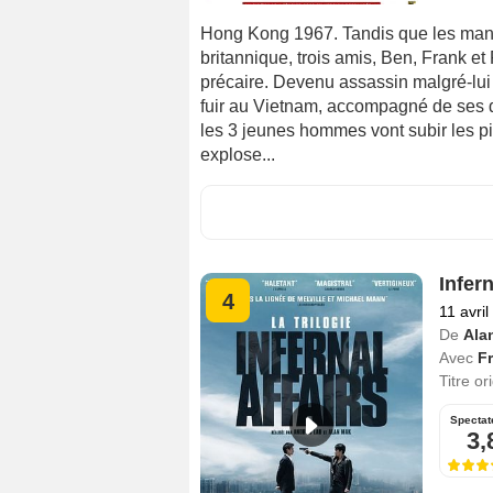
Hong Kong 1967. Tandis que les mani
britannique, trois amis, Ben, Frank et 
précaire. Devenu assassin malgré-lui
fuir au Vietnam, accompagné de ses d
les 3 jeunes hommes vont subir les pire
explose...
Infern
4
11 avri
De
Ala
Avec
F
Titre or
Spectat
3,