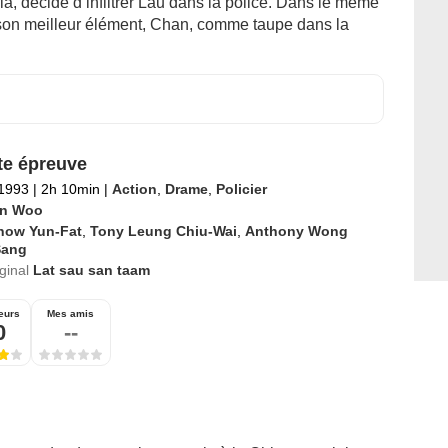
fia, décide d’infiltrer Lau dans la police. Dans le même
on meilleur élément, Chan, comme taupe dans la
te épreuve
 1993
|
2h 10min
|
Action
,
Drame
,
Policier
n Woo
how Yun-Fat
,
Tony Leung Chiu-Wai
,
Anthony Wong
Sang
iginal
Lat sau san taam
eurs
Mes amis
0
--