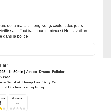
urs de la mafia à Hong Kong, coulent des jours
eillissant. Tout irait pour le mieux si Ho n'avait un
re dans la police.
ller
1995
|
1h 50min
|
Action
,
Drame
,
Policier
n Woo
how Yun-Fat
,
Danny Lee
,
Sally Yeh
iginal
Dip huet seung hung
eurs
Mes amis
8
--