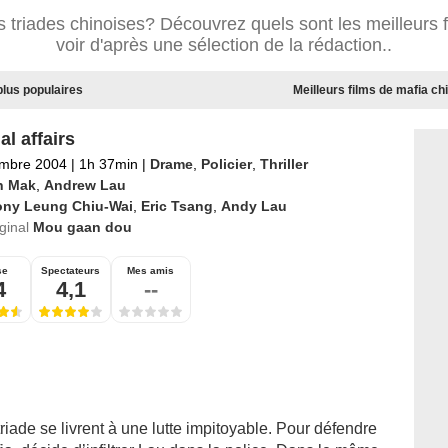
s triades chinoises? Découvrez quels sont les meilleurs f
voir d'après une sélection de la rédaction..
plus populaires
Meilleurs films de mafia ch
al affairs
embre 2004
|
1h 37min
|
Drame
,
Policier
,
Thriller
n Mak
,
Andrew Lau
ony Leung Chiu-Wai
,
Eric Tsang
,
Andy Lau
iginal
Mou gaan dou
se
Spectateurs
Mes amis
4
4,1
--
riade se livrent à une lutte impitoyable. Pour défendre