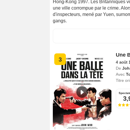
Hong-Kong 1997. Les Britanniques vo
une ville corrompue par le crime. Alor
d'inspecteurs, mené par Yuen, surnom
gangs.
Une B
3
4 août 
De
Joh
Avec
T
Titre or
Spectat
3,