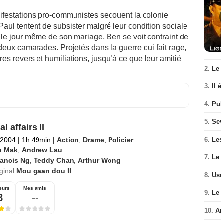
festations pro-communistes secouent la colonie
Paul tentent de subsister malgré leur condition sociale
 le jour même de son mariage, Ben se voit contraint de
eux camarades. Projetés dans la guerre qui fait rage,
s revers et humiliations, jusqu’à ce que leur amitié
2.
Le
3.
Il 
4.
Pul
5.
Se
al affairs II
l 2004
|
1h 49min
|
Action
,
Drame
,
Policier
6.
Le
n Mak
,
Andrew Lau
7.
Le 
rancis Ng
,
Teddy Chan
,
Arthur Wong
iginal
Mou gaan dou II
8.
Us
eurs
Mes amis
9.
Le
8
--
10.
A