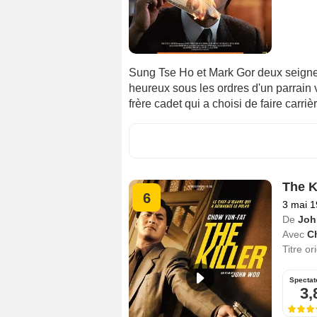
Sung Tse Ho et Mark Gor deux seigne
heureux sous les ordres d'un parrain vi
frère cadet qui a choisi de faire carriè
The Ki
6
3 mai 
De
Joh
Avec
C
Titre or
Spectat
3,