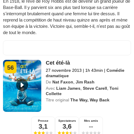
En 1918, le rêve de Roy Hobbs est de devenir un grand joueur de
Base-Ball. Il y parvient six ans plus tard lorsque sa carrière
s'interrompt brutalement quand une femme lui tire dessus. Il
reprend la compétition de haut niveau quinze ans après et mène
son équipe à la victoire. Victoire qui, semble-t-il, n'est pas au goût
de tout le monde.
Cet été-là
56
27 novembre 2013
|
1h 43min
|
Comédie
dramatique
De
Nat Faxon
,
Jim Rash
Avec
Liam James
,
Steve Carell
,
Toni
Collette
Titre original
The Way, Way Back
Presse
Spectateurs
Mes amis
3,1
3,6
--