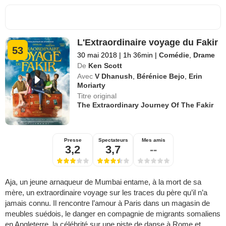
L'Extraordinaire voyage du Fakir
53
30 mai 2018
|
1h 36min
|
Comédie
,
Drame
De
Ken Scott
Avec
V Dhanush
,
Bérénice Bejo
,
Erin
Moriarty
Titre original
The Extraordinary Journey Of The Fakir
Presse
Spectateurs
Mes amis
3,2
3,7
--
Aja, un jeune arnaqueur de Mumbai entame, à la mort de sa
mère, un extraordinaire voyage sur les traces du père qu’il n’a
jamais connu. Il rencontre l’amour à Paris dans un magasin de
meubles suédois, le danger en compagnie de migrants somaliens
en Angleterre, la célébrité sur une piste de danse à Rome et