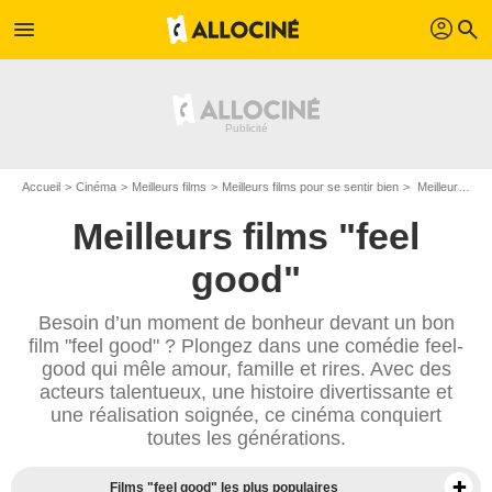
profil
menu
search
Accueil
Cinéma
Meilleurs films
Meilleurs films pour se sentir bien
Meilleurs films pour se sentir bien - Page 6
Meilleurs films "feel
good"
Besoin d’un moment de bonheur devant un bon
film "feel good" ? Plongez dans une comédie feel-
good qui mêle amour, famille et rires. Avec des
acteurs talentueux, une histoire divertissante et
une réalisation soignée, ce cinéma conquiert
toutes les générations.
Films "feel good" les plus populaires