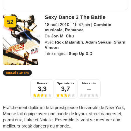
Sexy Dance 3 The Battle
52
18 août 2010
|
1h 47min
|
Comédie
musicale
,
Romance
De
Jon M. Chu
Avec
Rick Malambri
,
Adam Sevani
,
Sharni
Vinson
Titre original
Step Up 3-D
Dès 10 ans
Presse
Spectateurs
Mes amis
3,3
3,7
--
Fraîchement diplômé de la prestigieuse Université de New York,
Moose fait équipe avec une bande de loyaux street dancers et,
parmi eux, Luke et Natalie. Ensemble ils vont se mesurer aux
meilleurs break dancers du monde...