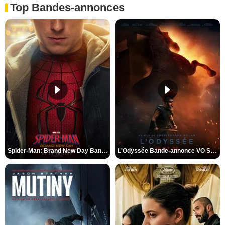
Top Bandes-annonces
Spider-Man: Brand New Day Bande-annonce VO STFR
L'Odyssée Bande-annonce VO STFR