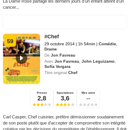
La Dame Rose partage les derniers jours d'un enfant atteint d'un
cancer...
#Chef
59
29 octobre 2014
|
1h 54min
|
Comédie
,
Drame
De
Jon Favreau
Avec
Jon Favreau
,
John Leguizamo
,
Sofía Vergara
Titre original
Chef
Presse
Spectateurs
Mes amis
2,8
3,6
--
Carl Casper, Chef cuisinier, préfère démissionner soudainement
de son poste plutôt que d’accepter de compromettre son intégrité
créative par les décisions du propriétaire de l’établissement. Il doit