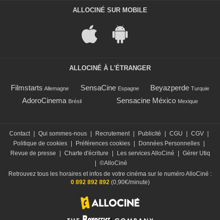
ALLOCINÉ SUR MOBILE
ALLOCINÉ À L'ÉTRANGER
Filmstarts
SensaCine
Beyazperde
Allemagne
Espagne
Turquie
AdoroCinema
Sensacine México
Brésil
Mexique
Contact
|
Qui sommes-nous
|
Recrutement
|
Publicité
|
CGU
|
CGV
|
Politique de cookies
|
Préférences cookies
|
Données Personnelles
|
Revue de presse
|
Charte d'écriture
|
Les services AlloCiné
|
Gérer Utiq
|
©AlloCiné
Retrouvez tous les horaires et infos de votre cinéma sur le numéro AlloCiné :
0 892 892 892
(0,90€/minute)