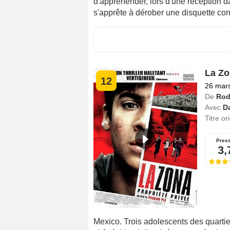
d'appréhender, lors d'une réception 
s'apprête à dérober une disquette con
La Zo
12
26 mar
De
Rod
Avec
D
Titre or
Pres
3,
Mexico. Trois adolescents des quarti