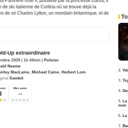
la Panthère rose », possédé par la princesse Dahla, il
 de ski italienne de Cortina où se trouve déjà la
ons de sir Charles Lytton, un mondain britannique, et de
To
ld-Up extraordinaire
embre 2009
|
1h 49min
|
Policier
ald Neame
2.
Va
hirley MacLaine
,
Michael Caine
,
Herbert Lom
iginal
Gambit
3.
To
eurs
Mes amis
4.
De
3
--
5.
La 
nom
6.
La 
7.
Ba