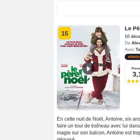
Le Pè
15
10 déc
De
Ale
Avec
T
Dè
Pres
3,
En cette nuit de Noël, Antoine, six ans
faire un tour de traîneau avec lui dan
magie sur son balcon, Antoine est tro
déguisé...