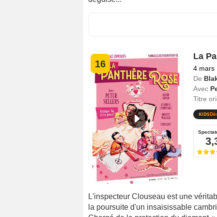
La Pa
16
4 mars
De
Bla
Avec
Pe
Titre or
Dè
Spectat
3,
L'inspecteur Clouseau est une véritab
la poursuite d'un insaisissable cambr