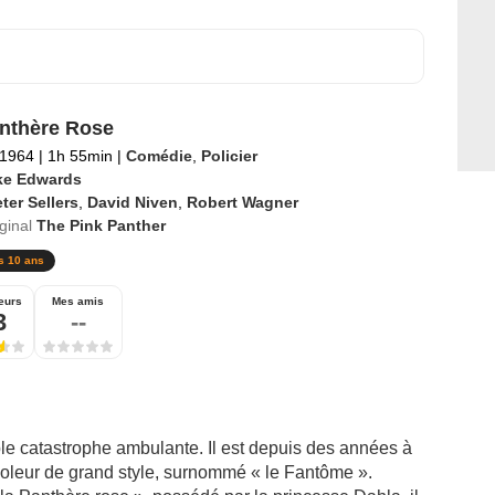
nthère Rose
 1964
|
1h 55min
|
Comédie
,
Policier
ke Edwards
ter Sellers
,
David Niven
,
Robert Wagner
iginal
The Pink Panther
s 10 ans
eurs
Mes amis
3
--
le catastrophe ambulante. Il est depuis des années à
ioleur de grand style, surnommé « le Fantôme ».