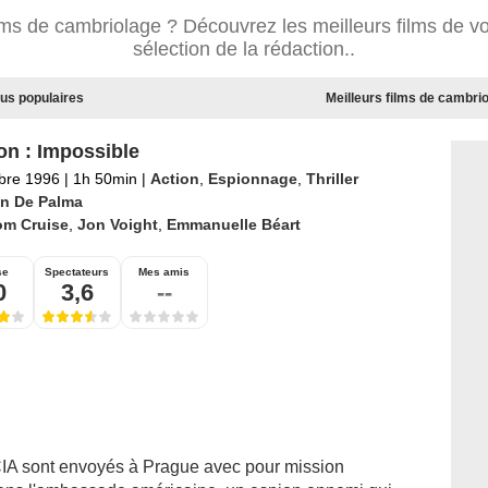
lms de cambriolage ? Découvrez les meilleurs films de vo
sélection de la rédaction..
lus populaires
Meilleurs films de cambri
on : Impossible
bre 1996
|
1h 50min
|
Action
,
Espionnage
,
Thriller
an De Palma
om Cruise
,
Jon Voight
,
Emmanuelle Béart
se
Spectateurs
Mes amis
0
3,6
--
A sont envoyés à Prague avec pour mission