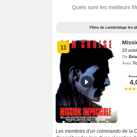
Quels sont les meilleurs fi
Films de cambriolage les p
Missi
11
23 octo
De
Bri
Avec
T
Pres
4,
Les membres d'un commando de la CI