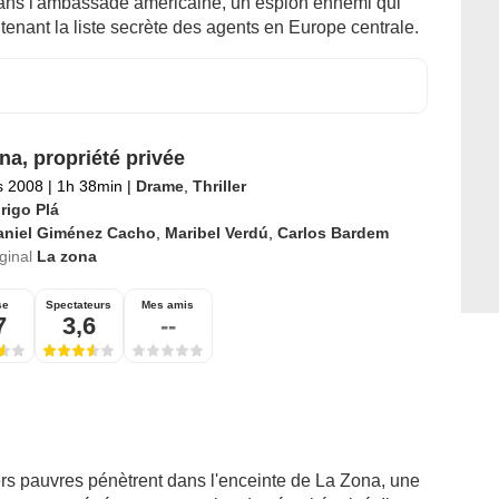
dans l'ambassade américaine, un espion ennemi qui
tenant la liste secrète des agents en Europe centrale.
na, propriété privée
s 2008
|
1h 38min
|
Drame
,
Thriller
rigo Plá
aniel Giménez Cacho
,
Maribel Verdú
,
Carlos Bardem
iginal
La zona
se
Spectateurs
Mes amis
7
3,6
--
ers pauvres pénètrent dans l'enceinte de La Zona, une