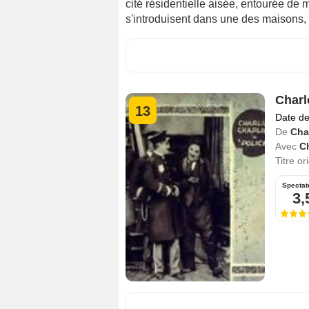
cité résidentielle aisée, entourée de m
s'introduisent dans une des maisons,
Charl
13
Date de
De
Cha
Avec
C
Titre or
Spectat
3,