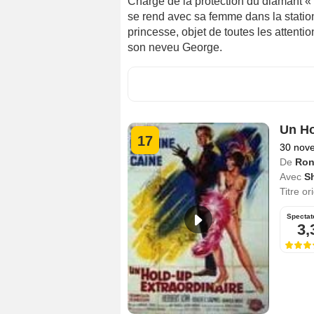
Chargé de la protection du diamant « 
se rend avec sa femme dans la station
princesse, objet de toutes les attenti
son neveu George.
Un Ho
17
30 nov
De
Ron
Avec
S
Titre or
Spectat
3,