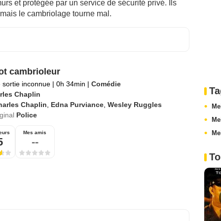
urs et protégée par un service de sécurité privé. Ils
 mais le cambriolage tourne mal.
ot cambrioleur
 sortie inconnue
|
0h 34min
|
Comédie
Ta
rles Chaplin
harles Chaplin
,
Edna Purviance
,
Wesley Ruggles
Mei
iginal
Police
Mei
Me
eurs
Mes amis
5
--
To