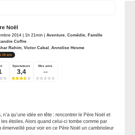
re Noël
embre 2014
|
1h 21min
|
Aventure
,
Comédie
,
Famille
xandre Coffre
ahar Rahim
,
Victor Cabal
,
Annelise Hesme
s 10 ans
se
Spectateurs
Mes amis
1
3,4
--
, n’a qu’une idée en tête : rencontrer le Père Noël et
s les étoiles. Alors quand celui-ci tombe comme par
p émerveillé pour voir en ce Père Noël un cambrioleur