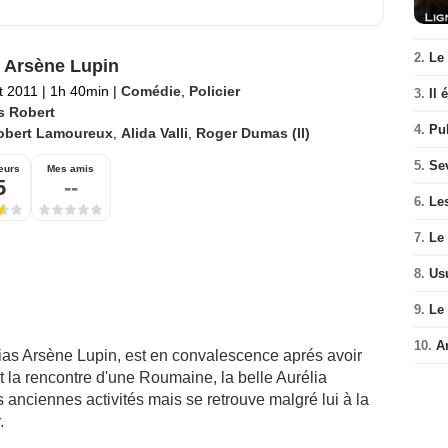
2.
Le
 Arsène Lupin
et 2011
|
1h 40min
|
Comédie
,
Policier
3.
Il 
s Robert
4.
Pul
obert Lamoureux
,
Alida Valli
,
Roger Dumas (II)
5.
Se
eurs
Mes amis
5
--
6.
Le
7.
Le 
8.
Us
9.
Le
10.
A
lias Arsène Lupin, est en convalescence aprés avoir
fait la rencontre d'une Roumaine, la belle Aurélia
s anciennes activités mais se retrouve malgré lui à la
.