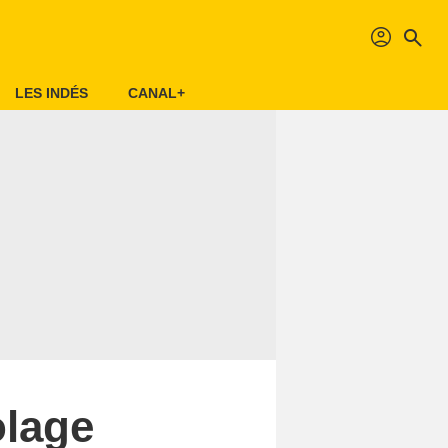
profil
search
LES INDÉS
CANAL+
olage