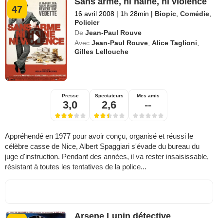
Sans arme, ni haine, ni violence
47
16 avril 2008
|
1h 28min
|
Biopic
,
Comédie
,
Policier
De
Jean-Paul Rouve
Avec
Jean-Paul Rouve
,
Alice Taglioni
,
Gilles Lellouche
Presse
Spectateurs
Mes amis
3,0
2,6
--
Appréhendé en 1977 pour avoir conçu, organisé et réussi le
célèbre casse de Nice, Albert Spaggiari s'évade du bureau du
juge d'instruction. Pendant des années, il va rester insaisissable,
résistant à toutes les tentatives de la police...
Arsene Lupin détective