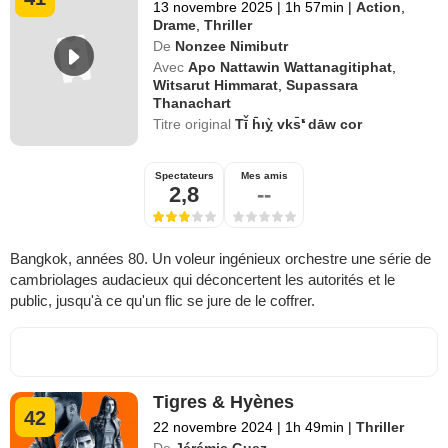
13 novembre 2025
|
1h 57min
|
Action
,
Drame
,
Thriller
De
Nonzee Nimibutr
Avec
Apo Nattawin Wattanagitiphat
,
Witsarut Himmarat
,
Supassara
Thanachart
Titre original
Tī̌ h̄ıỵ̀ vks̄ʹ̒ dāw cor
Spectateurs
Mes amis
2,8
--
Bangkok, années 80. Un voleur ingénieux orchestre une série de
cambriolages audacieux qui déconcertent les autorités et le
public, jusqu'à ce qu'un flic se jure de le coffrer.
Tigres & Hyènes
42
22 novembre 2024
|
1h 49min
|
Thriller