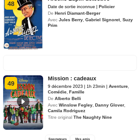
48
Date de sortie inconnue
|
Policier
De
Henri Diamant-Berger
Avec
Jules Berry
,
Gabriel Signoret
,
Suzy
Prim
Mission : cadeaux
49
9 décembre 2023
|
1h 23min
|
Aventure
,
Comédie
,
Famille
De
Alberto Belli
Avec
Winslow Fegley
,
Danny Glover
,
Camila Rodriguez
Titre original
The Naughty Nine
Spectateurs
Mes amis