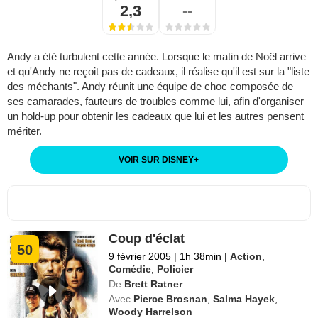
2,3
--
Andy a été turbulent cette année. Lorsque le matin de Noël arrive
et qu'Andy ne reçoit pas de cadeaux, il réalise qu'il est sur la "liste
des méchants". Andy réunit une équipe de choc composée de
ses camarades, fauteurs de troubles comme lui, afin d'organiser
un hold-up pour obtenir les cadeaux que lui et les autres pensent
mériter.
VOIR SUR DISNEY
+
Coup d'éclat
50
9 février 2005
|
1h 38min
|
Action
,
Comédie
,
Policier
De
Brett Ratner
Avec
Pierce Brosnan
,
Salma Hayek
,
Woody Harrelson