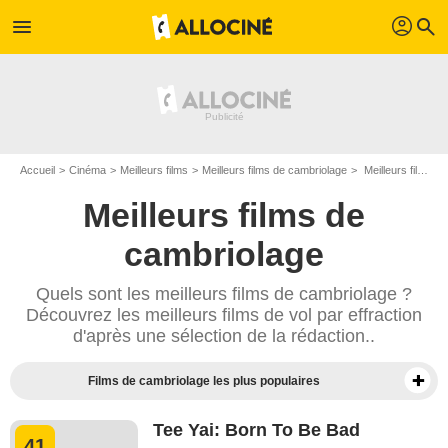
profil
menu
search
Accueil
Cinéma
Meilleurs films
Meilleurs films de cambriolage
Meilleurs films de vol par effraction - Page 5
Meilleurs films de
cambriolage
Quels sont les meilleurs films de cambriolage ?
Découvrez les meilleurs films de vol par effraction
d'après une sélection de la rédaction..
Films de cambriolage les plus populaires
Tee Yai: Born To Be Bad
41