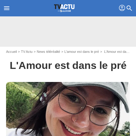
profil
menu
search
Accueil
TV Actu
News téléréalité
L'amour est dans le pré
L'Amour est dans le pré - Page 2
L'Amour est dans le pré