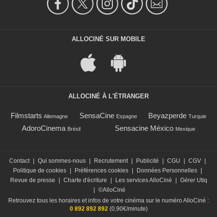
ALLOCINÉ SUR MOBILE
ALLOCINÉ À L'ÉTRANGER
Filmstarts
SensaCine
Beyazperde
Allemagne
Espagne
Turquie
AdoroCinema
Sensacine México
Brésil
Mexique
Contact
|
Qui sommes-nous
|
Recrutement
|
Publicité
|
CGU
|
CGV
|
Politique de cookies
|
Préférences cookies
|
Données Personnelles
|
Revue de presse
|
Charte d'écriture
|
Les services AlloCiné
|
Gérer Utiq
|
©AlloCiné
Retrouvez tous les horaires et infos de votre cinéma sur le numéro AlloCiné :
0 892 892 892
(0,90€/minute)