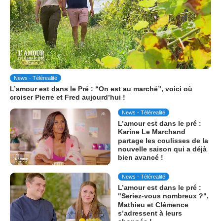
News - Télérealité
L’amour est dans le Pré : “On est au marché”, voici où
croiser Pierre et Fred aujourd’hui !
News - Télérealité
L’amour est dans le pré :
Karine Le Marchand
partage les coulisses de la
nouvelle saison qui a déjà
bien avancé !
News - Télérealité
L’amour est dans le pré :
"Seriez-vous nombreux ?",
Mathieu et Clémence
s’adressent à leurs