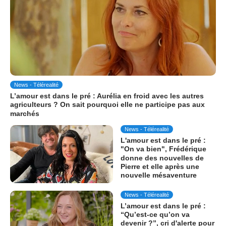
News - Télérealité
L’amour est dans le pré : Aurélia en froid avec les autres
agriculteurs ? On sait pourquoi elle ne participe pas aux
marchés
News - Télérealité
L'amour est dans le pré :
"On va bien", Frédérique
donne des nouvelles de
Pierre et elle après une
nouvelle mésaventure
News - Télérealité
L’amour est dans le pré :
“Qu’est-ce qu’on va
devenir ?”, cri d'alerte pour