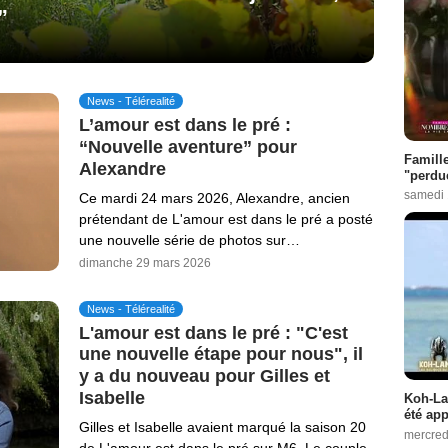
”
News - Télérealité
L’amour est dans le pré :
“Nouvelle aventure” pour
Famill
Alexandre
"perdu
samedi 
Ce mardi 24 mars 2026, Alexandre, ancien
prétendant de L'amour est dans le pré a posté
une nouvelle série de photos sur…
dimanche 29 mars 2026
News - Télérealité
L'amour est dans le pré : "C'est
une nouvelle étape pour nous", il
y a du nouveau pour Gilles et
Isabelle
Koh-Lan
été app
Gilles et Isabelle avaient marqué la saison 20
mercred
de L'amour est dans le pré sur M6. Le couple