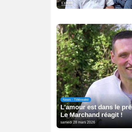
News - Télérealité
L'amour est dans le pré
Le Marchand réagit !
samedi 28 mars 2026