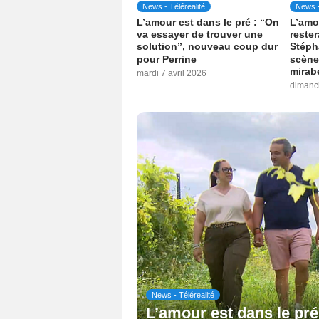
News - Télérealité
News -
L’amour est dans le pré : “On
L’amou
va essayer de trouver une
rester
solution”, nouveau coup dur
Stéph
pour Perrine
scène
mirab
mardi 7 avril 2026
dimanch
News - Télérealité
L’amour est dans le pré