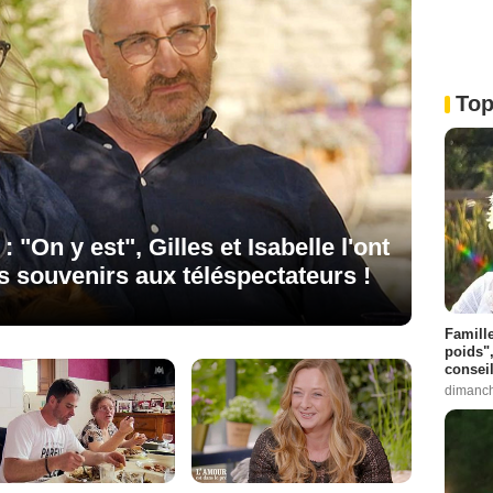
Top
 "On y est", Gilles et Isabelle l'ont
es souvenirs aux téléspectateurs !
Famill
poids"
consei
dimanch