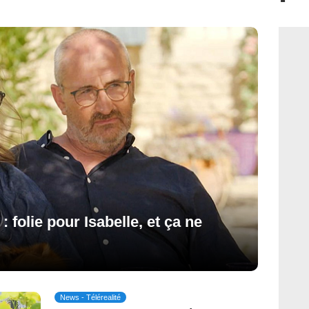
: folie pour Isabelle, et ça ne
News - Télérealité