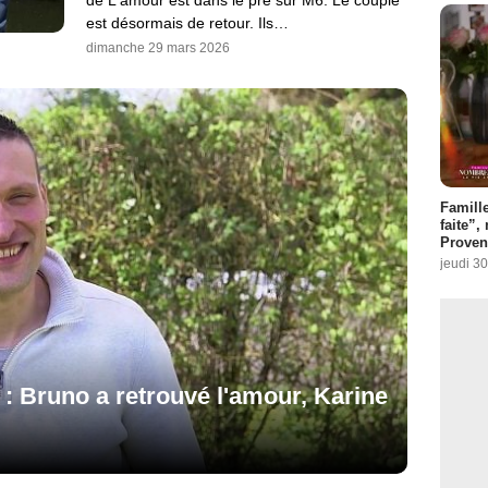
est désormais de retour. Ils…
dimanche 29 mars 2026
Famill
faite”,
Proven
jeudi 30
 : Bruno a retrouvé l'amour, Karine