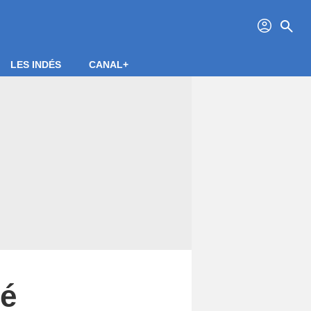
profil
search
LES INDÉS
CANAL+
ré