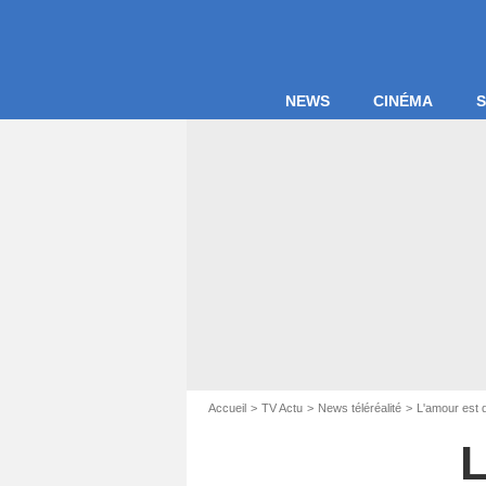
NEWS
CINÉMA
S
Accueil
TV Actu
News téléréalité
L'amour est 
L