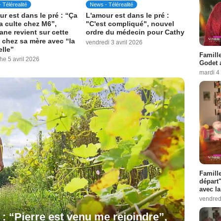
 Télérealité
News - Télérealité
r est dans le pré : “Ça
L'amour est dans le pré :
a culte chez M6”,
"C'est compliqué", nouvel
ane revient sur cette
ordre du médecin pour Cathy
 chez sa mère avec “la
vendredi 3 avril 2026
elle”
Famille
e 5 avril 2026
Godet 
mardi 4
Famill
départ"
avec l
vendredi
 : “Pierre est venu me rejoindre”,