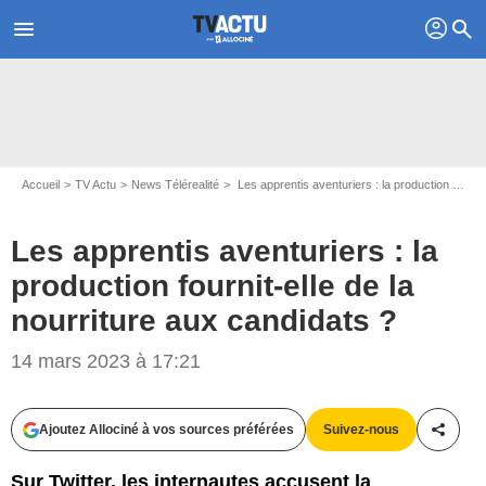
profil
menu
search
Accueil
TV Actu
News Télérealité
Les apprentis aventuriers : la production fournit-elle de la nourriture aux candidats ?
Les apprentis aventuriers : la
production fournit-elle de la
nourriture aux candidats ?
14 mars 2023 à 17:21
Patrick ROBERT/W9
Ajoutez Allociné à vos sources préférées
Suivez-nous
Partag
Sur Twitter, les internautes accusent la