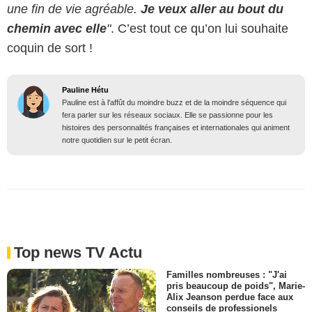
une fin de vie agréable.
Je veux aller au bout du
chemin avec elle
"
. C’est tout ce qu’on lui souhaite
coquin de sort !
Pauline Hétu
Pauline est à l'affût du moindre buzz et de la moindre séquence qui
fera parler sur les réseaux sociaux. Elle se passionne pour les
histoires des personnalités françaises et internationales qui animent
notre quotidien sur le petit écran.
Top news TV Actu
Familles nombreuses : "J'ai
pris beaucoup de poids", Marie-
Alix Jeanson perdue face aux
conseils de professionels