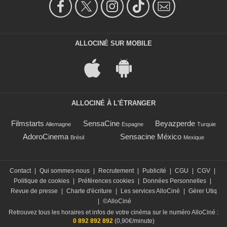
ALLOCINÉ SUR MOBILE
ALLOCINÉ À L'ÉTRANGER
Filmstarts
SensaCine
Beyazperde
Allemagne
Espagne
Turquie
AdoroCinema
Sensacine México
Brésil
Mexique
Contact
|
Qui sommes-nous
|
Recrutement
|
Publicité
|
CGU
|
CGV
|
Politique de cookies
|
Préférences cookies
|
Données Personnelles
|
Revue de presse
|
Charte d'écriture
|
Les services AlloCiné
|
Gérer Utiq
|
©AlloCiné
Retrouvez tous les horaires et infos de votre cinéma sur le numéro AlloCiné :
0 892 892 892
(0,90€/minute)