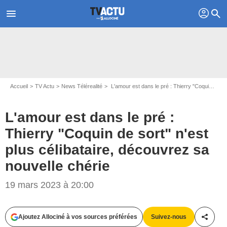
profil
menu
search
Accueil
TV Actu
News Télérealité
L'amour est dans le pré : Thierry "Coquin de sort" n'est plus célibataire, découvrez sa nouvelle chérie
L'amour est dans le pré :
Thierry "Coquin de sort" n'est
plus célibataire, découvrez sa
nouvelle chérie
Capture RMC Story
19 mars 2023 à 20:00
Ajoutez Allociné à vos sources préférées
Suivez-nous
Partag