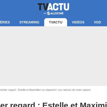
ÉRIES
STREAMING
TVACTU
VIDÉOS
VOD
Capture d'écran M6
emier regard : Estelle et Maximilien se séparent ! Les raisons de cette rupture
r regard : Estelle et Maximi