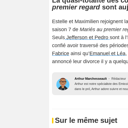
La quasi-totalité des c
premier regard
sont auj
Estelle et Maximilien rejoignent l
saison 7 de
Mariés au premier re
Seuls
Jefferson et Pedro
sont à l
confié avoir traversé des période
Fabrice
ainsi qu’
Emanuel et Léa
,
annoncé leur divorce il y a quelqu
Arthur Marchesseault
-
Rédacteur
Arthur est notre spécialiste des Emissi
dans le pré, Arthur adore suivre et nous
Sur le même sujet