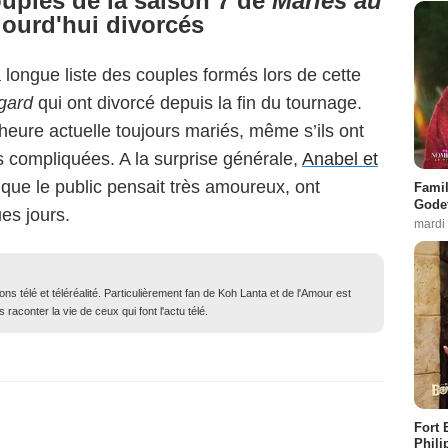
ouples de la saison 7 de
Mariés au
ourd'hui divorcés
a longue liste des couples formés lors de cette
gard
qui ont divorcé depuis la fin du tournage.
’heure actuelle toujours mariés, même s’ils ont
s compliquées. A la surprise générale,
Anabel et
 que le public pensait très amoureux, ont
Famil
Godet
es jours.
mardi
ons télé et téléréalité. Particulièrement fan de Koh Lanta et de l'Amour est
 raconter la vie de ceux qui font l'actu télé.
Fort 
Phili