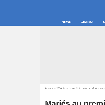
NEWS
CINÉMA
S
Accueil
TV Actu
News Télérealité
Mariés au pr
Mariés au premie