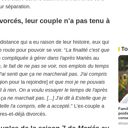
eur séparation.
ivorcés, leur couple n'a pas tenu à
 distance qui a eu raison de leur histoire, eux qui
To
e route pour pouvoir se voir. “
La finalité c'est que
ès compliquée à gérer dans l'après
Mariés au
 le fait de ne pas se voir, nos emplois du temps
J'ai senti que ça ne marcherait pas. J'ai compris
on pour la rejoindre]
et que moi je ne pouvais
t à rien. On a voulu essayer le temps de l'après
ne marchait pas. [...] J'ai dit à Estelle que je
telle l'a compris, elle a accepté
.” L’ex-couple a
Famil
poids
ores-et-déjà divorcés.
conse
diman