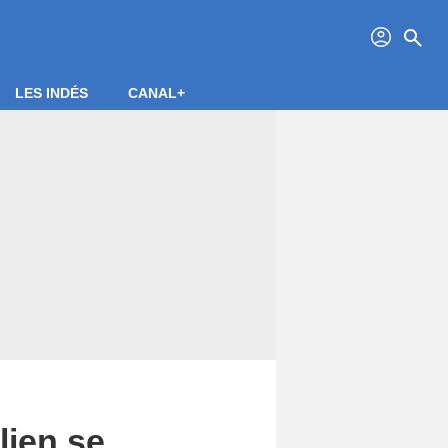
profil
search
LES INDÉS
CANAL+
lien se