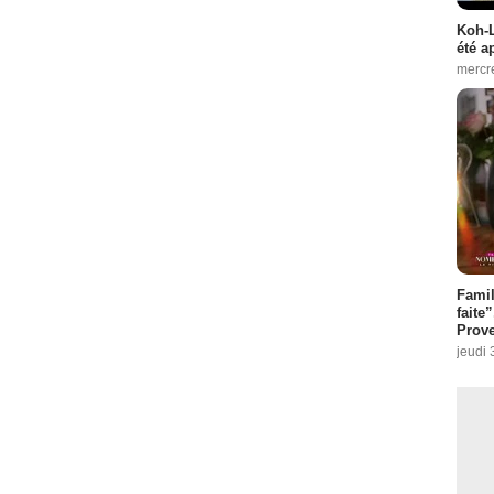
Koh-L
été a
mercr
Fami
faite
Prove
jeudi 