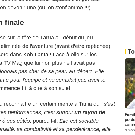
 en devenir une (oui on s'enflamme !!!).
n finale
se sur la tête de
Tania
au début du jeu.
éliminée de l'aventure (avant d'être repêchée)
To
ecord dans Koh-Lanta
! Face à elle sur les
à TV Mag que lui non plus ne l'avait pas
 donnais pas cher de sa peau au départ. Elle
nte pour l'équipe et ne semblait pas avoir le
mmence-t-il à dire à son sujet.
lu reconnaitre un certain mérite à Tania qui
"s'est
ses performances, c'est surtout
un rayon de
Famil
poids
re à ses côtés
, poursuit-il.
Elle est sociable,
conse
nalité, sa combativité et sa persévérance, elle
diman