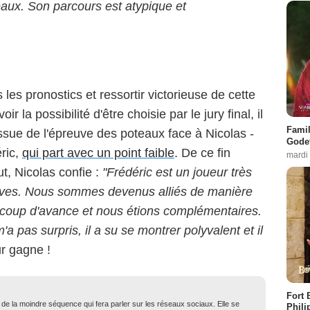
eaux. Son parcours est atypique et
 les pronostics et ressortir victorieuse de cette
ir la possibilité d'être choisie par le jury final, il
Famil
l'issue de l'épreuve des poteaux face à Nicolas -
Godet
éric,
qui part avec un point faible
. De ce fin
mardi
ut, Nicolas confie :
"Frédéric est un joueur très
euves. Nous sommes devenus alliés de manière
 un coup d'avance et nous étions complémentaires.
 pas surpris, il a su se montrer polyvalent et il
ur gagne !
Fort 
t de la moindre séquence qui fera parler sur les réseaux sociaux. Elle se
Phili