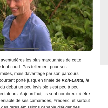
 aventurières les plus marquantes de cette
a
tout court. Pas tellement pour ses
 timides, mais davantage par son parcours
pourtant porté jusqu'en finale de
Koh-Lanta, le
 du début un peu invisible s'est peu à peu
ctateurs. Aujourd'hui, ils sont nombreux à être
déniable de ses camarades, Frédéric, et surtout
e des rares émissions capable d'ériger des