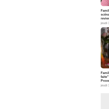
Famil
scéna
revie
jeudi 
Fami
faite
Prove
jeudi 