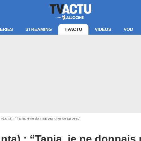
ÉRIES
STREAMING
TVACTU
VIDÉOS
VOD
-Lanta) : “Tania, je ne donnais pas cher de sa peau”
Capture TF1
nta) : “Tania, je ne donnais