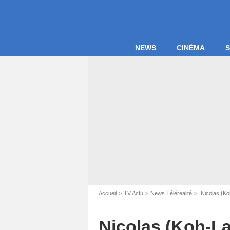
NEWS
CINÉMA
S
Accueil
TV Actu
News Télérealité
Nicolas (Koh
Nicolas (Koh-La