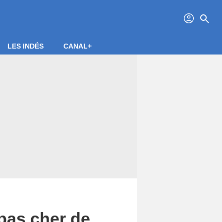
profil
search
LES INDÉS
CANAL+
 pas cher de