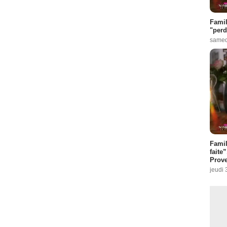
Famil
"perd
samed
Fami
faite
Prove
jeudi 