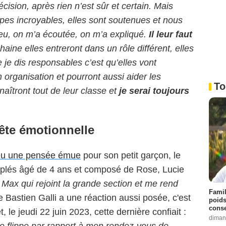
cision, après rien n’est sûr et certain. Mais
pes incroyables, elles sont soutenues et nous
i eu, on m’a écoutée, on m’a expliqué.
Il leur faut
aine elles entreront dans un rôle différent, elles
 je dis responsables c’est qu’elles vont
 organisation et pourront aussi aider les
To
naîtront tout de leur classe et
je serai toujours
ête émotionnelle
 eu une pensée émue
pour son petit garçon, le
iplés âgé de 4 ans et composé de Rose, Lucie
Max qui rejoint la grande section et me rend
Famil
e Bastien Galli a une réaction aussi posée, c'est
poids
conse
t, le jeudi 22 juin 2023, cette dernière confiait :
diman
de flippe par rapport à mon rendez-vous de