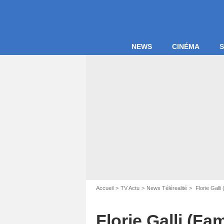
NEWS
CINÉMA
S
Accueil
TV Actu
News Télérealité
Florie Galli
Florie Galli (Fa