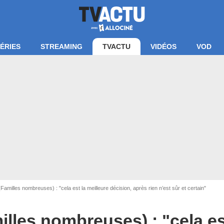
ÉRIES
STREAMING
TVACTU
VIDÉOS
VOD
Instagram Florie Galli
 (Familles nombreuses) : "cela est la meilleure décision, après rien n’est sûr et certain"
milles nombreuses) : "cela es