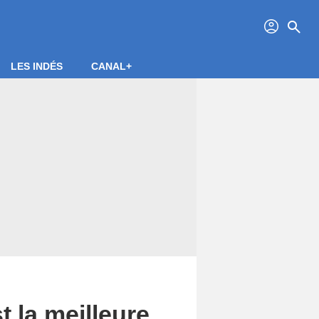
profil
search
LES INDÉS
CANAL+
t la meilleure