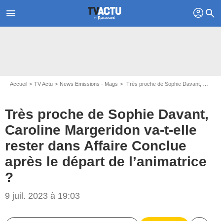
profil
menu
search
Accueil
TV Actu
News Emissions - Mags
Très proche de Sophie Davant, Caroline Margeridon va-t-elle rester dans Affaire Conclue après le départ de l’animatrice ?
Très proche de Sophie Davant,
Caroline Margeridon va-t-elle
rester dans Affaire Conclue
après le départ de l’animatrice
?
9 juil. 2023 à 19:03
Gilles GUSTINE/France2