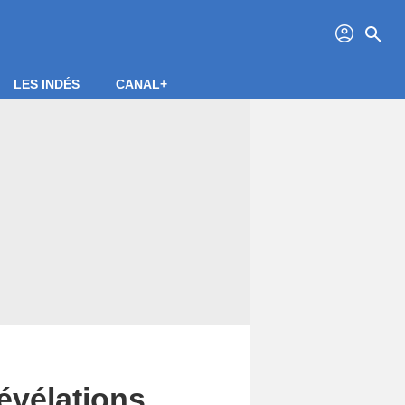
profil
search
LES INDÉS
CANAL+
évélations