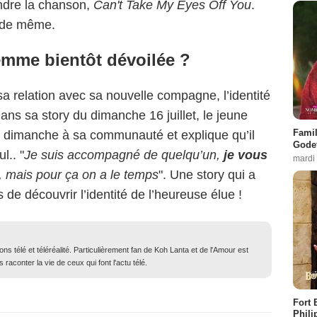
endre la chanson,
Can't Take My Eyes Off You
.
t de même.
femme bientôt dévoilée ?
 sa relation avec sa nouvelle compagne, l’identité
ans sa story du dimanche 16 juillet, le jeune
Famil
dimanche à sa communauté et explique qu’il
Godet
l.. "
Je suis accompagné de quelqu’un,
je vous
mardi
, mais pour ça on a le temps
". Une story qui a
de découvrir l’identité de l’heureuse élue !
ons télé et téléréalité. Particulièrement fan de Koh Lanta et de l'Amour est
 raconter la vie de ceux qui font l'actu télé.
Fort 
Phili