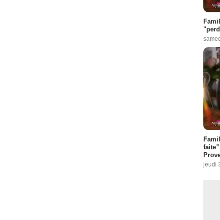
Famil
"perd
samed
Fami
faite
Prove
jeudi 