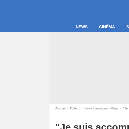
NEWS
CINÉMA
S
Accueil
TV Actu
News Emissions - Mags
"Je 
"Je suis accomp