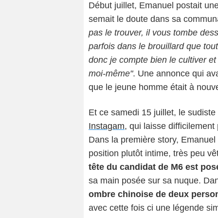
Début juillet, Emanuel postait un
semait le doute dans sa communa
pas le trouver, il vous tombe des
parfois dans le brouillard que tou
donc je compte bien le cultiver et 
moi-même"
. Une annonce qui avai
que le jeune homme était à nou
Et ce samedi 15 juillet, le sudist
Instagam
, qui laisse difficileme
Dans la première story, Emanuel
position plutôt intime, très peu v
tête du candidat de M6 est pos
sa main posée sur sa nuque. Dan
ombre chinoise de deux perso
avec cette fois ci une légende sim