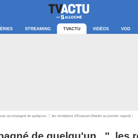
ÉRIES
STREAMING
TVACTU
VIDÉOS
VOD
suis accompagné de quelqu'un...", les révélations d'Emanuel (Mariés au premier regard) !
@emanuel_mapr7
agné de quelqu'un...", les r