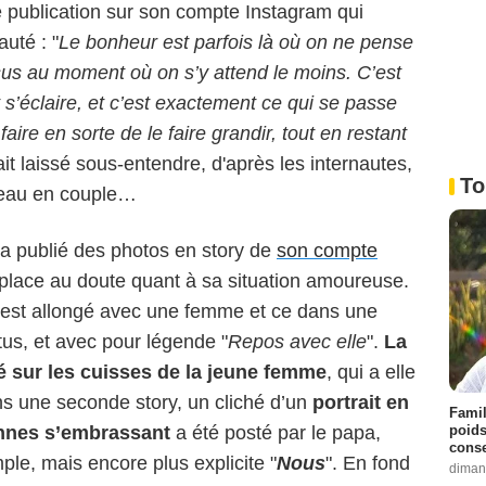
e publication sur son compte Instagram qui
uté : "
Le bonheur est parfois là où on ne pense
sus au moment où on s’y attend le moins. C’est
t s’éclaire, et c’est exactement ce qui se passe
faire en sorte de le faire grandir, tout en restant
t laissé sous-entendre, d'après les internautes,
To
veau en couple…
e a publié des photos en story de
son compte
nt place au doute quant à sa situation amoureuse.
 est allongé avec une femme et ce dans une
êtus, et avec pour légende "
Repos avec elle
".
La
é sur les cuisses de la jeune femme
, qui a elle
s une seconde story, un cliché d’un
portrait en
Famil
poids
nnes s’embrassant
a été posté par le papa,
conse
ple, mais encore plus explicite "
Nous
". En fond
diman