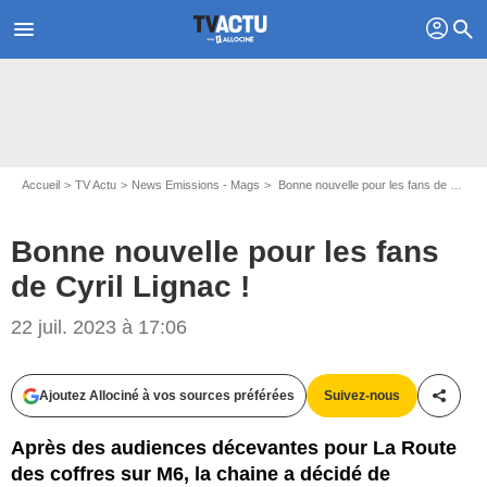
profil
menu
search
Accueil
TV Actu
News Emissions - Mags
Bonne nouvelle pour les fans de Cyril Lignac !
Bonne nouvelle pour les fans
de Cyril Lignac !
@Julien Faure / Shutterstock / M6
22 juil. 2023 à 17:06
Ajoutez Allociné à vos sources préférées
Suivez-nous
Partag
Après des audiences décevantes pour La Route
des coffres sur M6, la chaine a décidé de