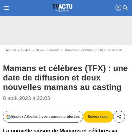
profil
menu
search
Accueil
TV Actu
News Télérealité
Mamans et célèbres (TFX) : une date de diffusion et deux nouvelles mamans au casting
Mamans et célèbres (TFX) : une
date de diffusion et deux
nouvelles mamans au casting
8 août 2023 à 22:03
TFX
Ajoutez Allociné à vos sources préférées
Suivez-nous
Partag
La nouvelle saison de Mamans et célèbres va