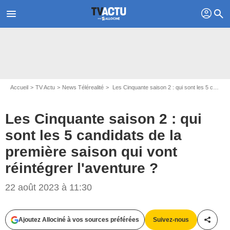
profil
menu
search
Accueil
TV Actu
News Télérealité
Les Cinquante saison 2 : qui sont les 5 candidats de la première saison qui vont réintégrer l'aventure ?
Les Cinquante saison 2 : qui
sont les 5 candidats de la
première saison qui vont
réintégrer l'aventure ?
22 août 2023 à 11:30
Jean Philippe BALTEL / W9
Ajoutez Allociné à vos sources préférées
Suivez-nous
Partag