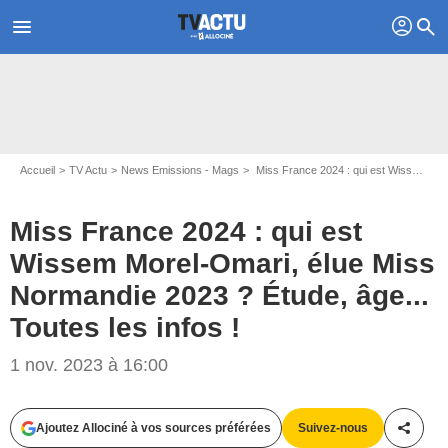
profil
menu
search
Accueil
TV Actu
News Emissions - Mags
Miss France 2024 : qui est Wissem Morel-Omari, élue Miss Normandie 2023 ? Étude, âge... Toutes les infos !
Miss France 2024 : qui est
Wissem Morel-Omari, élue Miss
Normandie 2023 ? Étude, âge...
Instagram @wissemmoreloff
Toutes les infos !
1 nov. 2023 à 16:00
Ajoutez Allociné à vos sources préférées
Suivez-nous
Partag