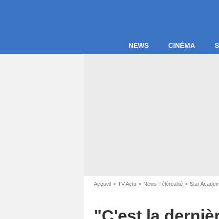
NEWS
CINÉMA
S
Capture d'é
Accueil
TV Actu
News Télérealité
Star Acade
"C'est la derniè