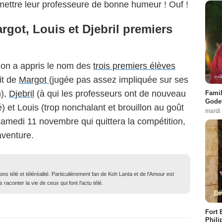
ettre leur professeure de bonne humeur ! Ouf !
rgot, Louis et Djebril premiers
 on a appris le nom des
trois premiers élèves
it de
Margot
(jugée pas assez impliquée sur ses
n),
Djebril
(à qui les professeurs ont de nouveau
Famil
Godet
 et Louis (trop nonchalant et brouillon au goût
mardi
samedi 11 novembre qui quittera la compétition,
venture.
ons télé et téléréalité. Particulièrement fan de Koh Lanta et de l'Amour est
 raconter la vie de ceux qui font l'actu télé.
Fort 
Phili