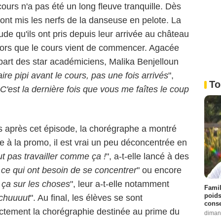
ours n'a pas été un long fleuve tranquille. Dès
 ont mis les nerfs de la danseuse en pelote. La
de qu'ils ont pris depuis leur arrivée au château
 alors que le cours vient de commencer. Agacée
art des star académiciens, Malika Benjelloun
ire pipi avant le cours, pas une fois arrivés
",
To
C'est la dernière fois que vous me faîtes le coup
fs après cet épisode, la chorégraphe a montré
e à la promo, il est vrai un peu déconcentrée en
t pas travailler comme ça !
", a-t-elle lancé à des
ce qui ont besoin de se concentrer
" ou encore
ça sur les choses
", leur a-t-elle notamment
Famil
poids
chuuuut
". Au final, les élèves se sont
conse
rectement la chorégraphie destinée au prime du
diman