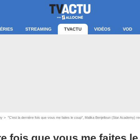
ÉRIES
STREAMING
TVACTU
VIDÉOS
VOD
cran du live Star Academy - TF1+
my
"C'est la dernière fois que vous me faites le coup", Malika Benjelloun (Star Academy) re
re fois que vous me faites l