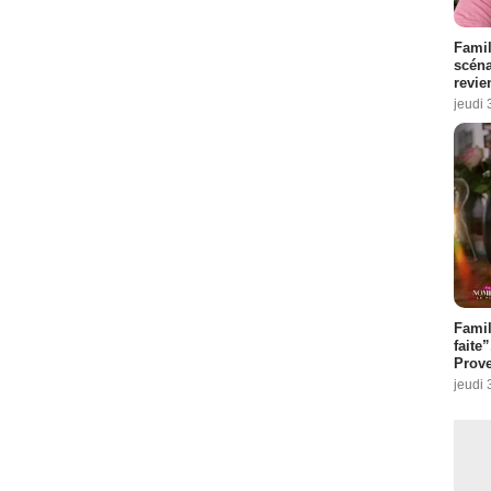
Famil
scéna
revie
jeudi 
Fami
faite
Prove
jeudi 