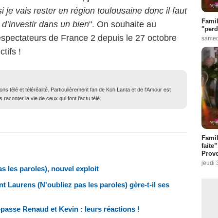
i je vais rester en région toulousaine donc il faut
Famil
d’investir dans un bien
". On souhaite au
"perd
éléspectateurs de France 2 depuis le 27 octobre
samed
tifs !
ons télé et téléréalité. Particulièrement fan de Koh Lanta et de l'Amour est
 raconter la vie de ceux qui font l'actu télé.
Fami
faite
Prove
jeudi 
s les paroles), nouvel exploit
 Laurens (N'oubliez pas les paroles) gère-t-il ses
passe Renaud et Kevin : leurs réactions !