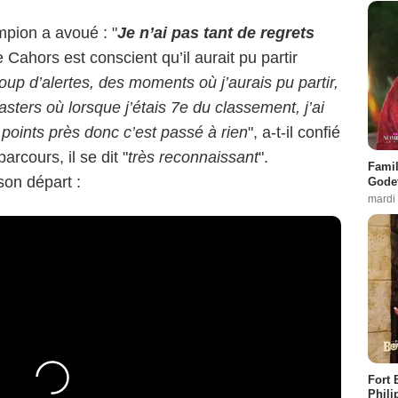
mpion a avoué : "
Je n’ai pas tant de regrets
e Cahors est conscient qu’il aurait pu partir
oup d’alertes, des moments où j’aurais pu partir,
asters où lorsque j’étais 7e du classement, j’ai
points près donc c’est passé à rien
", a-t-il confié
arcours, il se dit "
très reconnaissant
".
Famil
on départ :
Godet
mardi
Fort 
Phili