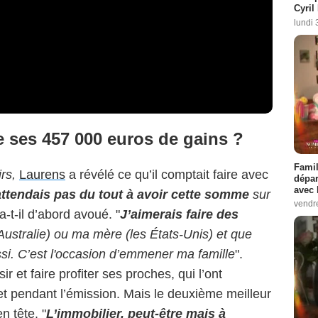
Cyril
lundi 
e ses 457 000 euros de gains ?
Famil
rs,
Laurens
a révélé ce qu’il comptait faire avec
dépar
avec 
attendais pas du tout à avoir cette somme
sur
vendre
 a-t-il d’abord avoué. "
J’aimerais faire des
Australie) ou ma mère (les États-Unis) et que
ssi. C’est l'occasion d’emmener ma famille
".
r et faire profiter ses proches, qui l’ont
t pendant l’émission. Mais le deuxième meilleur
n tête. "
L’immobilier, peut-être mais à