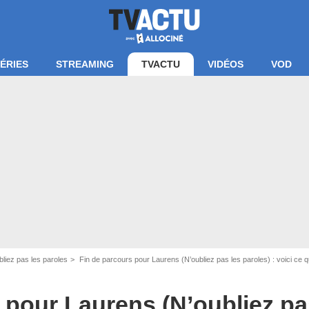
ÉRIES
STREAMING
TVACTU
VIDÉOS
VOD
bliez pas les paroles
Fin de parcours pour Laurens (N’oubliez pas les paroles) : voici ce qu
apture d'écran France 2
 pour Laurens (N’oubliez pa