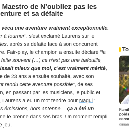
 Maestro de N’oubliez pas les
enture et sa défaite
i vécu une aventure vraiment exceptionnelle.
r à tourner
", s'est exclamé
Laurens
sur le
les
, après sa défaite face à son concurrent
To
. Fair-play, le champion a ensuite déclaré "
la
 faite souvent (…) ce n’est pas une bafouille,
aissait mieux que moi, c’est vraiment mérité,
e de 23 ans a ensuite souhaité, avec son
nt rendu cette aventure possible
", de ses
n, en passant par les musiciens, le public et
in, Laurens a eu un mot tendre pour
Nagui
:
les émissions, hors antenne…
ça a été un
Famil
poids
r ne le prenne dans ses bras. Un moment rempli
conse
 jeu.
diman