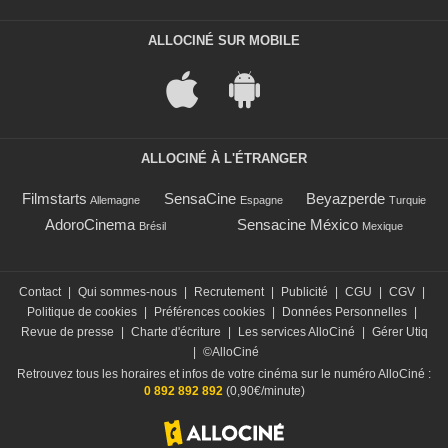
ALLOCINÉ SUR MOBILE
ALLOCINÉ À L'ÉTRANGER
Filmstarts
SensaCine
Beyazperde
Allemagne
Espagne
Turquie
AdoroCinema
Sensacine México
Brésil
Mexique
Contact
|
Qui sommes-nous
|
Recrutement
|
Publicité
|
CGU
|
CGV
|
Politique de cookies
|
Préférences cookies
|
Données Personnelles
|
Revue de presse
|
Charte d'écriture
|
Les services AlloCiné
|
Gérer Utiq
|
©AlloCiné
Retrouvez tous les horaires et infos de votre cinéma sur le numéro AlloCiné :
0 892 892 892
(0,90€/minute)