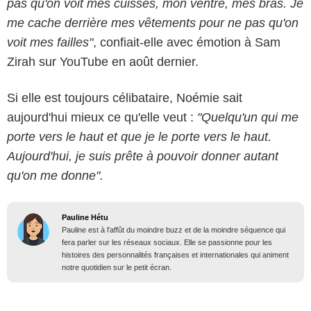
pas qu'on voit mes cuisses, mon ventre, mes bras. Je
me cache derrière mes vêtements pour ne pas qu'on
voit mes failles"
, confiait-elle avec émotion à Sam
Zirah sur YouTube en août dernier.
Si elle est toujours célibataire, Noémie sait
aujourd'hui mieux ce qu'elle veut :
"Quelqu'un qui me
porte vers le haut et que je le porte vers le haut.
Aujourd'hui, je suis prête à pouvoir donner autant
qu'on me donne".
Pauline Hétu
Pauline est à l'affût du moindre buzz et de la moindre séquence qui
fera parler sur les réseaux sociaux. Elle se passionne pour les
histoires des personnalités françaises et internationales qui animent
notre quotidien sur le petit écran.