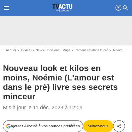
profil
menu
search
Accueil
TV Actu
News Emissions - Mags
L'amour est dans le pré
Nouveau look et kilos en moins, Noémie (L'amour est dans le pré) livre ses secrets minceur
Nouveau look et kilos en
moins, Noémie (L'amour est
dans le pré) livre ses secrets
minceur
Instagram @noemie_adp17
Mis à jour le 11 déc. 2023 à 12:09
Ajoutez Allociné à vos sources préférées
Suivez-nous
Partag