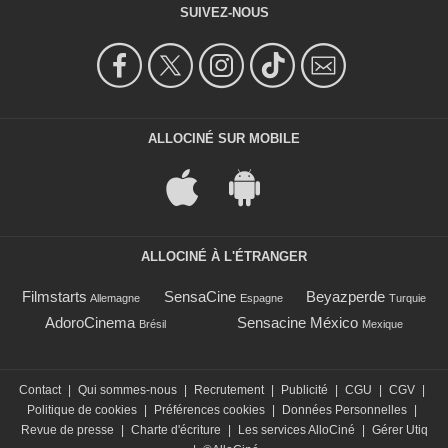
SUIVEZ-NOUS
ALLOCINÉ SUR MOBILE
ALLOCINÉ À L'ÉTRANGER
Filmstarts
SensaCine
Beyazperde
Allemagne
Espagne
Turquie
AdoroCinema
Sensacine México
Brésil
Mexique
Contact
|
Qui sommes-nous
|
Recrutement
|
Publicité
|
CGU
|
CGV
|
Politique de cookies
|
Préférences cookies
|
Données Personnelles
|
Revue de presse
|
Charte d'écriture
|
Les services AlloCiné
|
Gérer Utiq