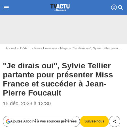
profil
menu
search
Accueil
TV Actu
News Emissions - Mags
"Je dirais oui", Sylvie Tellier partante pour présenter Miss France et succéder à Jean-Pierre Foucault
"Je dirais oui", Sylvie Tellier
partante pour présenter Miss
France et succéder à Jean-
Pierre Foucault
15 déc. 2023 à 12:30
Benjamin Decoin
Ajoutez Allociné à vos sources préférées
Suivez-nous
Partag