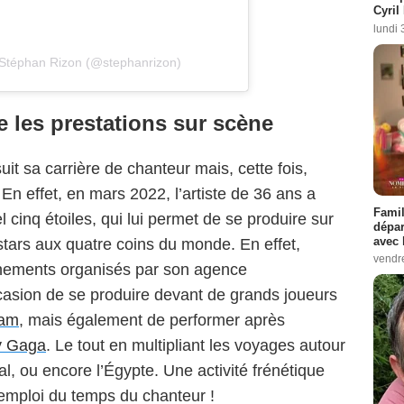
Cyril
lundi 
 Stéphan Rizon (@stephanrizon)
e les prestations sur scène
it sa carrière de chanteur mais, cette fois,
 En effet, en mars 2022, l’artiste de 36 ans a
Famil
 cinq étoiles, qui lui permet de se produire sur
dépar
avec 
tars aux quatre coins du monde. En effet,
vendre
nements organisés par son agence
ccasion de se produire devant de grands joueurs
ham
, mais également de performer après
y Gaga
. Le tout en multipliant les voyages autour
gal, ou encore l’Égypte. Une activité frénétique
emploi du temps du chanteur !