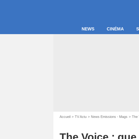
NEWS
CINÉMA
S
Accueil
TV Actu
News Emissions - Mags
The 
The Voice : que