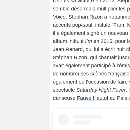
Depuis sa victoire en 2012, Stéph
semble désormais multiplier les 
Voice
, Stephan Rizon a notammen
accents pop-soul, intitulé "From 
il a également signé un nouveau s
album intitulé
I’m
en 2015, pour l
Jean Renard, qui lui a écrit huit
Stéphan Rizon, qui chantait jusqu
avait également participé à l’émi
de nombreuses scènes françaises
également eu l’occasion de faire
spectacle
Saturday Night Fever
,
danseuse
Fauve Hautot
au Palai