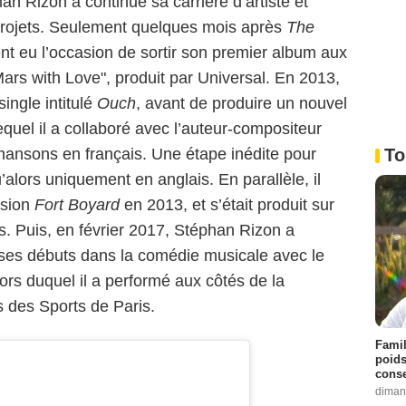
an Rizon a continué sa carrière d’artiste et
projets. Seulement quelques mois après
The
t eu l’occasion de sortir son premier album aux
Mars with Love", produit par Universal. En 2013,
ingle intitulé
Ouch
, avant de produire un nouvel
equel il a collaboré avec l’auteur-compositeur
 chansons en français. Une étape inédite pour
To
’alors uniquement en anglais. En parallèle, il
ssion
Fort Boyard
en 2013, et s’était produit sur
. Puis, en février 2017, Stéphan Rizon a
 ses débuts dans la comédie musicale avec le
 lors duquel il a performé aux côtés de la
s des Sports de Paris.
Famil
poids
conse
diman