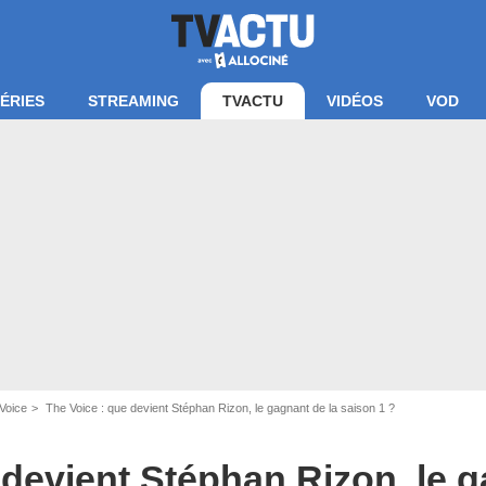
ÉRIES
STREAMING
TVACTU
VIDÉOS
VOD
Capture d'écran TF1
Voice
The Voice : que devient Stéphan Rizon, le gagnant de la saison 1 ?
 devient Stéphan Rizon, le g