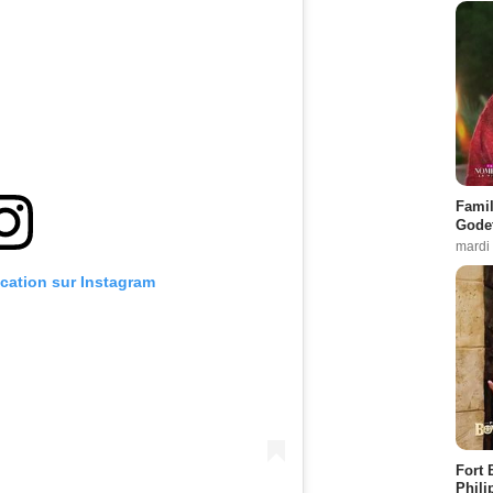
Famil
Godet
mardi
ication sur Instagram
Fort 
Phili