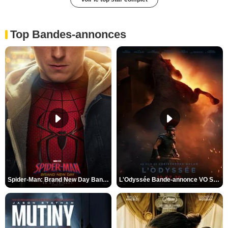
Top Bandes-annonces
Spider-Man: Brand New Day Bande-annonce VO STFR
L'Odyssée Bande-annonce VO STFR