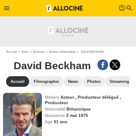
profil
menu
search
Accueil
Stars
Acteurs
Acteur britannique
David Beckham
David Beckham
Accueil
Filmographie
News
Photos
Streaming
Métiers
Acteur
,
Producteur délégué
,
Producteur
Nationalité
Britannique
Naissance
2 mai 1975
Age
51
ans