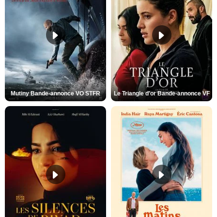
Mutiny Bande-annonce VO STFR
Le Triangle d'or Bande-annonce VF