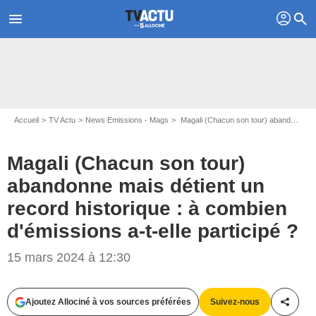
profil
menu
search
Accueil
TV Actu
News Emissions - Mags
Magali (Chacun son tour) abandonne mais détient un record historique : à combien d'émissions a-t-elle participé ?
Magali (Chacun son tour)
abandonne mais détient un
record historique : à combien
d'émissions a-t-elle participé ?
15 mars 2024 à 12:30
Capture d'écran France 2
Ajoutez Allociné à vos sources préférées
Suivez-nous
Partag