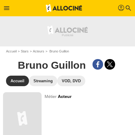
profil
menu
search
Accueil
Stars
Acteurs
Bruno Guillon
Bruno Guillon
Accueil
Streaming
VOD, DVD
Métier
Acteur