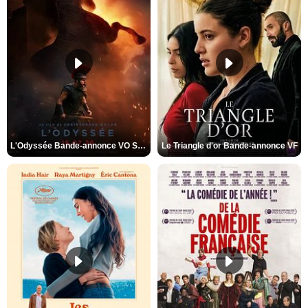
L'Odyssée Bande-annonce VO STFR
Le Triangle d'or Bande-annonce VF