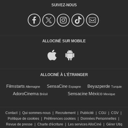
SUIVEZ-NOUS
ALLOCINÉ SUR MOBILE
ALLOCINÉ À L'ÉTRANGER
Filmstarts
SensaCine
Beyazperde
Allemagne
Espagne
Turquie
AdoroCinema
Sensacine México
Brésil
Mexique
Contact
|
Qui sommes-nous
|
Recrutement
|
Publicité
|
CGU
|
CGV
|
Politique de cookies
|
Préférences cookies
|
Données Personnelles
|
Revue de presse
|
Charte d'écriture
|
Les services AlloCiné
|
Gérer Utiq