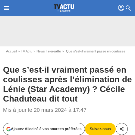
profil
menu
search
Accueil
TV Actu
News Télérealité
Que s’est-il vraiment passé en coulisses après l’élimination de Lénie (Star Academy) ? Cécile Chaduteau dit tout
Que s’est-il vraiment passé en
coulisses après l’élimination de
Lénie (Star Academy) ? Cécile
Chaduteau dit tout
Mis à jour le 20 mars 2024 à 17:47
Capture d'écran C8
Ajoutez Allociné à vos sources préférées
Suivez-nous
Partag