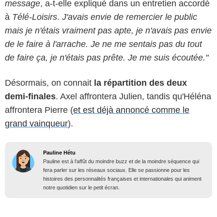
message
, a-t-elle expliqué dans un entretien accordé
à
Télé-Loisirs
.
J'avais envie de remercier le public
mais je n'étais vraiment pas apte, je n'avais pas envie
de le faire à l'arrache. Je ne me sentais pas du tout
de faire ça, je n'étais pas prête. Je me suis écoutée."
Désormais, on connait
la répartition des deux
demi-finales
. Axel affrontera Julien, tandis qu'Héléna
affrontera Pierre (
et est déjà annoncé comme le
grand vainqueur
).
Pauline Hétu
Pauline est à l'affût du moindre buzz et de la moindre séquence qui
fera parler sur les réseaux sociaux. Elle se passionne pour les
histoires des personnalités françaises et internationales qui animent
notre quotidien sur le petit écran.