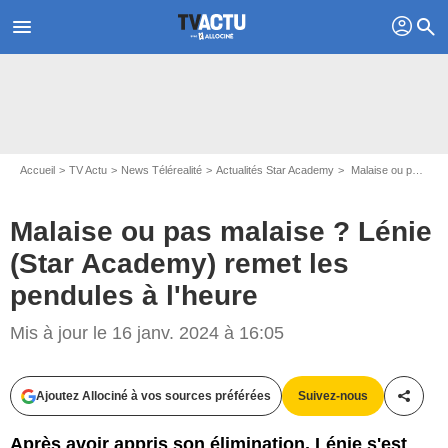
profil
menu
search
Accueil
TV Actu
News Télérealité
Actualités Star Academy
Malaise ou pas malaise ? Lénie (Star Academy) remet les pendules à l'heure
Malaise ou pas malaise ? Lénie
(Star Academy) remet les
pendules à l'heure
Capture d'écran TF1
Mis à jour le 16 janv. 2024 à 16:05
Ajoutez Allociné à vos sources préférées
Suivez-nous
Partag
Après avoir appris son élimination, Lénie s'est