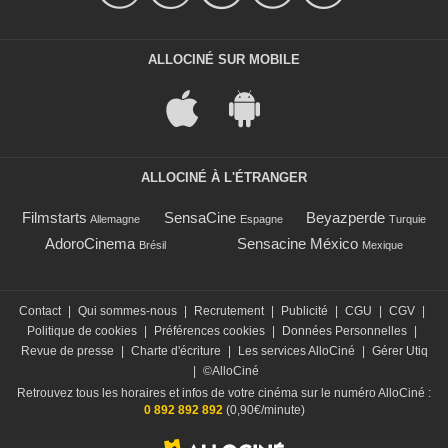
ALLOCINÉ SUR MOBILE
ALLOCINÉ À L'ÉTRANGER
Filmstarts
SensaCine
Beyazperde
Allemagne
Espagne
Turquie
AdoroCinema
Sensacine México
Brésil
Mexique
Contact
|
Qui sommes-nous
|
Recrutement
|
Publicité
|
CGU
|
CGV
|
Politique de cookies
|
Préférences cookies
|
Données Personnelles
|
Revue de presse
|
Charte d'écriture
|
Les services AlloCiné
|
Gérer Utiq
|
©AlloCiné
Retrouvez tous les horaires et infos de votre cinéma sur le numéro AlloCiné :
0 892 892 892
(0,90€/minute)