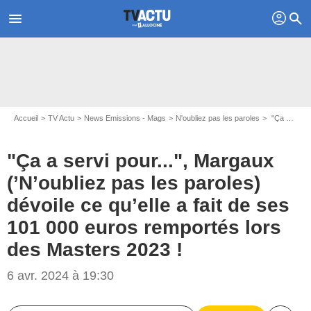
profil
menu
search
Accueil
TV Actu
News Emissions - Mags
N'oubliez pas les paroles
"Ça a servi pour...", Margaux (’N’oubliez pas les paroles) dévoile ce qu’elle a fait de ses 101 000 euros remportés lors des Masters 2023 !
"Ça a servi pour...", Margaux
(’N’oubliez pas les paroles)
dévoile ce qu’elle a fait de ses
101 000 euros remportés lors
des Masters 2023 !
6 avr. 2024 à 19:30
Capture d'écran France 2