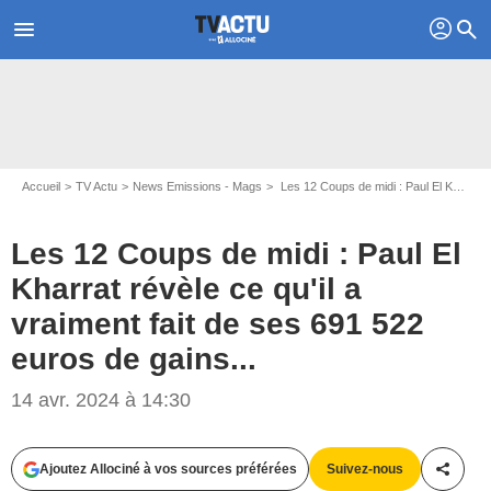
profil
menu
search
Accueil
TV Actu
News Emissions - Mags
Les 12 Coups de midi : Paul El Kharrat révèle ce qu'il a vraiment fait de ses 691 522 euros de gains...
Les 12 Coups de midi : Paul El
Kharrat révèle ce qu'il a
vraiment fait de ses 691 522
euros de gains...
14 avr. 2024 à 14:30
Capture d'écran Chez Jordan / C8
Ajoutez Allociné à vos sources préférées
Suivez-nous
Partag