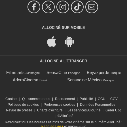
ALLOCINÉ SUR MOBILE
ALLOCINÉ À L'ÉTRANGER
Filmstarts
SensaCine
Beyazperde
Allemagne
Espagne
Turquie
AdoroCinema
Sensacine México
Brésil
Mexique
Contact
|
Qui sommes-nous
|
Recrutement
|
Publicité
|
CGU
|
CGV
|
Politique de cookies
|
Préférences cookies
|
Données Personnelles
|
Revue de presse
|
Charte d'écriture
|
Les services AlloCiné
|
Gérer Utiq
|
©AlloCiné
Retrouvez tous les horaires et infos de votre cinéma sur le numéro AlloCiné :