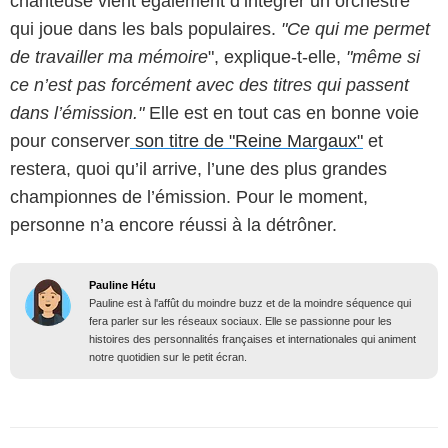
chanteuse vient également d’intégrer un orchestre
qui joue dans les bals populaires.
"Ce qui me permet
de travailler ma mémoire
", explique-t-elle,
"même si
ce n’est pas forcément avec des titres qui passent
dans l’émission."
Elle est en tout cas en bonne voie
pour conserver
son titre de "Reine Margaux"
et
restera, quoi qu’il arrive, l’une des plus grandes
championnes de l’émission. Pour le moment,
personne n’a encore réussi à la détrôner.
Pauline Hétu
Pauline est à l'affût du moindre buzz et de la moindre séquence qui
fera parler sur les réseaux sociaux. Elle se passionne pour les
histoires des personnalités françaises et internationales qui animent
notre quotidien sur le petit écran.