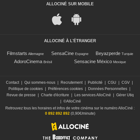
ALLOCINÉ SUR MOBILE
ALLOCINÉ À L'ÉTRANGER
Filmstarts
SensaCine
Beyazperde
Allemagne
Espagne
Turquie
AdoroCinema
Sensacine México
Brésil
Mexique
Contact
|
Qui sommes-nous
|
Recrutement
|
Publicité
|
CGU
|
CGV
|
Politique de cookies
|
Préférences cookies
|
Données Personnelles
|
Revue de presse
|
Charte d'écriture
|
Les services AlloCiné
|
Gérer Utiq
|
©AlloCiné
Retrouvez tous les horaires et infos de votre cinéma sur le numéro AlloCiné :
0 892 892 892
(0,90€/minute)