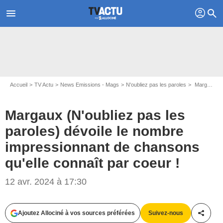
profil
menu
search
Accueil
TV Actu
News Emissions - Mags
N'oubliez pas les paroles
Margaux (N'oubliez pas les paroles) dévoile le nombre impressionnant de chansons qu'elle connaît par coeur !
Margaux (N'oubliez pas les
paroles) dévoile le nombre
impressionnant de chansons
qu'elle connaît par coeur !
12 avr. 2024 à 17:30
Christophe Lartige - FTV
Ajoutez Allociné à vos sources préférées
Suivez-nous
Partag