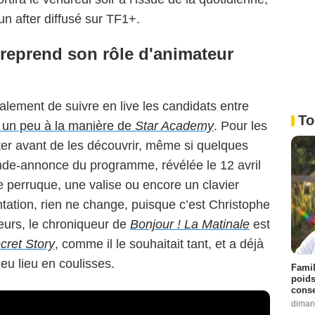
un after diffusé sur TF1+.
reprend son rôle d'animateur
lement de suivre en live les candidats entre
To
un peu à la manière de
Star Academy
. Pour les
enter avant de les découvrir, même si quelques
nde-annonce du programme, révélée le 12 avril
e perruque, une valise ou encore un clavier
ntation, rien ne change, puisque c’est Christophe
leurs, le chroniqueur de
Bonjour ! La Matinale
est
cret Story
, comme il le souhaitait tant, et a déjà
eu lieu en coulisses.
Famil
poids
conse
diman