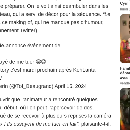
Cyril
se préparer. On le voit ainsi déambuler dans les
lundi 
ateau, qui a servi de décor pour la séquence.
“Le
ns ce making-of, qui ne manque pas d’humour,
nement Twitter).
ande-annonce événement de
ssayé de me tuer 🤪😂
Famil
tory
c’est mardi prochain après KohLanta
dépar
M
avec 
vendre
erin (@Tof_Beaugrand)
April 15, 2024
uvrir que l’animateur a rencontré quelques
du début, où l’on peut l’apercevoir de dos.
ué de se recevoir à plusieurs reprises la caméra
x ! Ils essayent de me tuer en fait”,
plaisante-t-il.