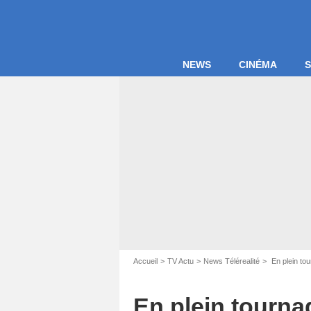
NEWS
CINÉMA
S
Capture d'écr
Accueil
TV Actu
News Télérealité
En plein tou
En plein tourna