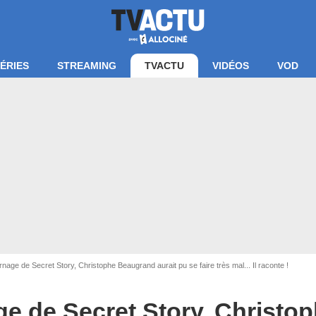
ÉRIES
STREAMING
TVACTU
VIDÉOS
VOD
an bande-annonce Secret Story / TF1
rnage de Secret Story, Christophe Beaugrand aurait pu se faire très mal... Il raconte !
ge de Secret Story, Christ