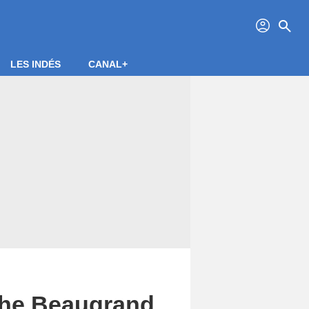
profil
search
LES INDÉS
CANAL+
ophe Beaugrand