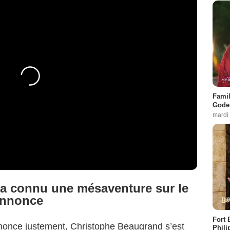
Famil
Godet
mardi
a connu une mésaventure sur le
annonce
Fort 
nonce justement, Christophe Beaugrand s’est
Phili