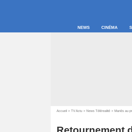
NEWS
CINÉMA
S
Capture d'éc
Accueil
TV Actu
News Télérealité
Mariés au p
Retournement d