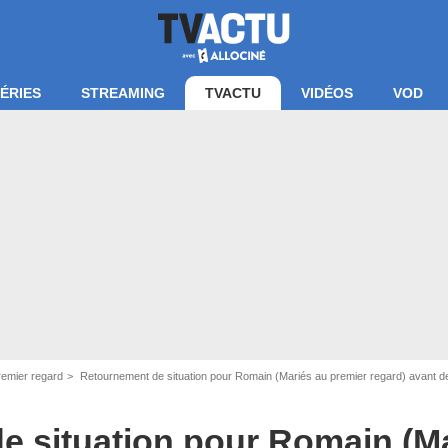
ÉRIES
STREAMING
TVACTU
VIDÉOS
VOD
ran Mariés au premier regard / M6
remier regard
Retournement de situation pour Romain (Mariés au premier regard) avant de 
e situation pour Romain (M