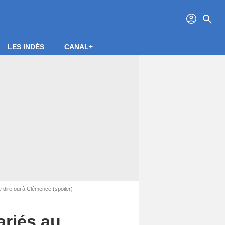
profil
search
LES INDÉS
CANAL+
dire oui à Clémence (spoiler)
ariés au