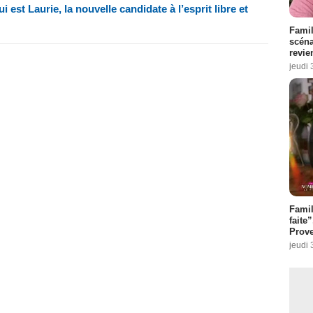
i est Laurie, la nouvelle candidate à l’esprit libre et
Famil
scéna
revie
jeudi 
Fami
faite
Prove
jeudi 