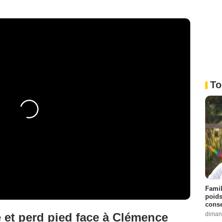
To
Famil
poids
conse
diman
é et perd pied face à Clémence