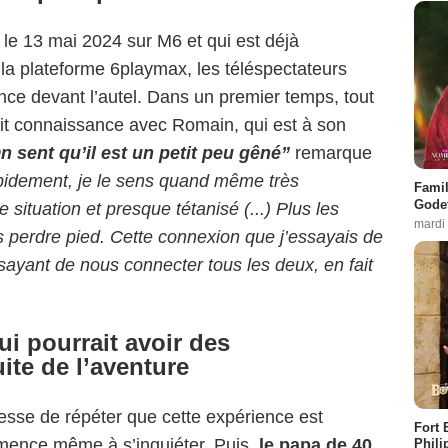
é le 13 mai 2024 sur M6 et qui est déjà
 la plateforme 6playmax, les téléspectateurs
nce devant l’autel. Dans un premier temps, tout
fait connaissance avec Romain, qui est à son
 sent qu’il est un petit peu gêné”
remarque
idement, je le sens quand même très
Famil
Godet
e situation et presque tétanisé (...) Plus les
mardi
s perdre pied. Cette connexion que j’essayais de
ssayant de nous connecter tous les deux, en fait
i pourrait avoir des
ite de l’aventure
sse de répéter que cette expérience est
Fort 
mence même à s’inquiéter. Puis,
le papa de 40
Phili