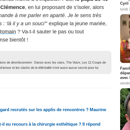
Cyril
à Clémence
, en lui proposant de s’isoler, alors
lundi 
mande à me parler en aparté. Je le sens très
: ‘là il y a un souci’
” explique la jeune mariée,
Romain
? Va-t-il sauter le pas ou tout
se bientôt !
ions de divertissement : Danse avec les stars, The Voice, Les 12 Coups de
 d'amour et les clashs de la téléréalité n'ont aussi aucun secret pour lui.
Famil
dépar
avec 
vendre
gard recrutés sur les applis de rencontres ? Maurine
il eu recours à la chirurgie esthétique ? Il répond