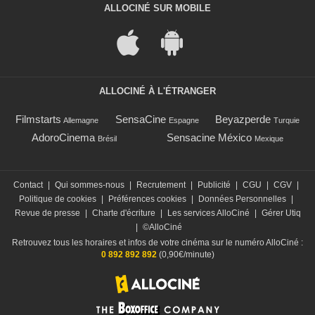
ALLOCINÉ SUR MOBILE
ALLOCINÉ À L'ÉTRANGER
Filmstarts
SensaCine
Beyazperde
Allemagne
Espagne
Turquie
AdoroCinema
Sensacine México
Brésil
Mexique
Contact
|
Qui sommes-nous
|
Recrutement
|
Publicité
|
CGU
|
CGV
|
Politique de cookies
|
Préférences cookies
|
Données Personnelles
|
Revue de presse
|
Charte d'écriture
|
Les services AlloCiné
|
Gérer Utiq
|
©AlloCiné
Retrouvez tous les horaires et infos de votre cinéma sur le numéro AlloCiné :
0 892 892 892
(0,90€/minute)