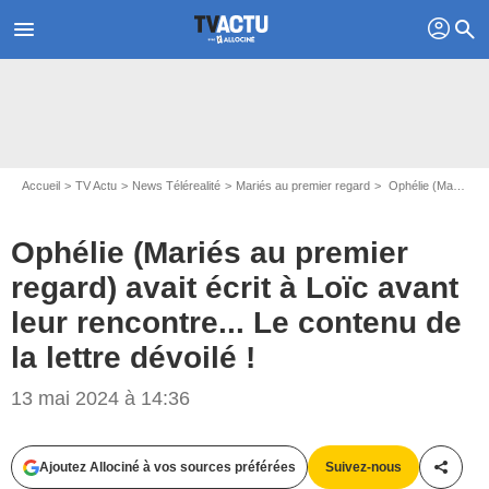
profil
menu
search
Accueil
TV Actu
News Télérealité
Mariés au premier regard
Ophélie (Mariés au premier regard) avait écrit à Loïc avant leur rencontre... Le contenu de la lettre dévoilé !
Ophélie (Mariés au premier
regard) avait écrit à Loïc avant
leur rencontre... Le contenu de
la lettre dévoilé !
13 mai 2024 à 14:36
Capture d'écran M6
Ajoutez Allociné à vos sources préférées
Suivez-nous
Partag